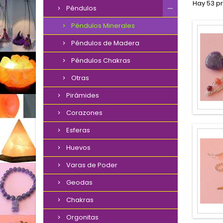
Hay 53 p
Péndulos
Péndulos Minerales
Péndulos de Madera
Péndulos Chakras
Otras
Pirámides
Corazones
Esferas
Huevos
Varas de Poder
Geodas
Chakras
Orgonitas