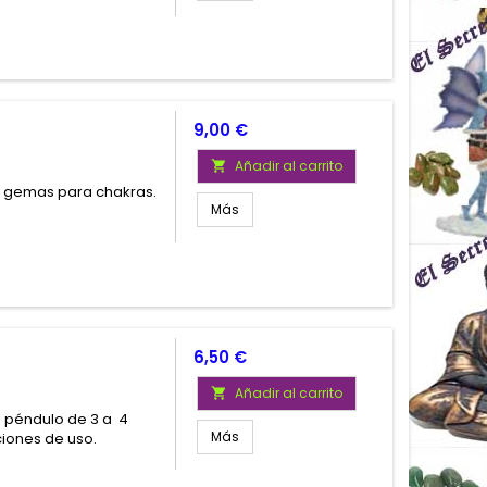
Precio
9,00 €
Añadir al carrito

e gemas para chakras.
Más
o
Precio
6,50 €
Añadir al carrito

l péndulo de 3 a 4
Más
ciones de uso.