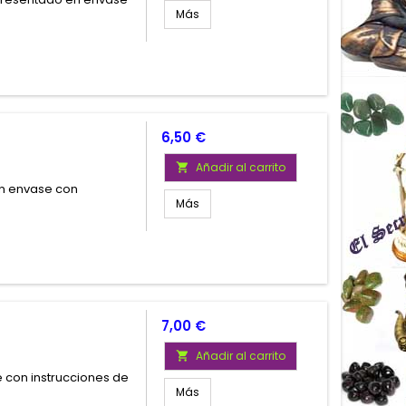
Más
Precio
6,50 €
Añadir al carrito

en envase con
Más
Precio
7,00 €
Añadir al carrito

 con instrucciones de
Más