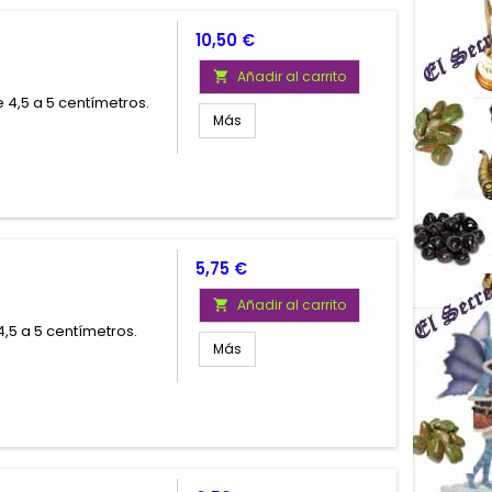
Precio
10,50 €
Añadir al carrito

 4,5 a 5 centímetros.
Más
Precio
5,75 €
Añadir al carrito

5 a 5 centímetros.
Más