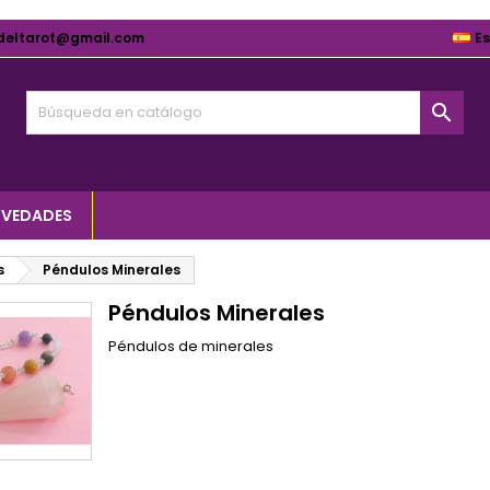
deltarot@gmail.com
E

VEDADES
s
Péndulos Minerales
Péndulos Minerales
Péndulos de minerales