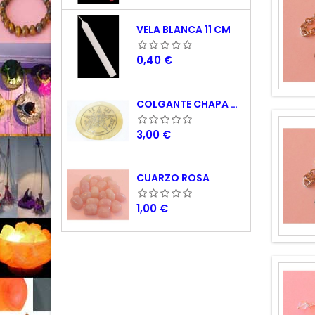
VELA BLANCA 11 CM
Precio
0,40 €
COLGANTE CHAPA NACAR TETRAGRAMATON 5 CM
Precio
3,00 €
CUARZO ROSA
Precio
1,00 €