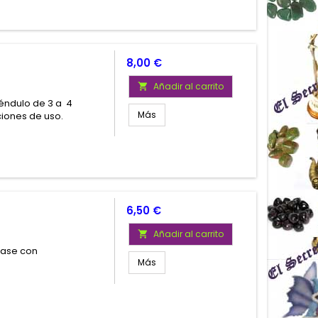
Precio
8,00 €
Añadir al carrito

éndulo de 3 a 4
Más
ciones de uso.
Precio
6,50 €
Añadir al carrito

vase con
Más