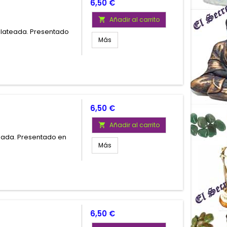
Precio
6,50 €
Añadir al carrito

plateada. Presentado
Más
Precio
6,50 €
Añadir al carrito

eada. Presentado en
Más
Precio
6,50 €