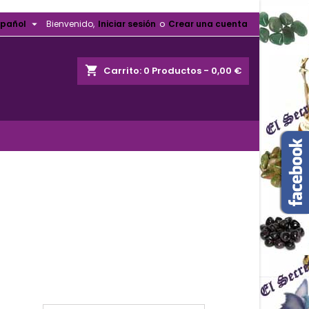

spañol
Bienvenido,
Iniciar sesión
o
Crear una cuenta
shopping_cart
Carrito:
0
Productos - 0,00 €