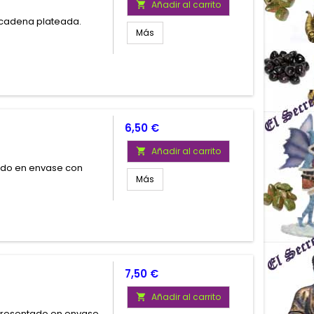
Añadir al carrito

 cadena plateada.
Más
o
Precio
6,50 €
Añadir al carrito

tado en envase con
Más
Precio
7,50 €
Añadir al carrito

Presentado en envase