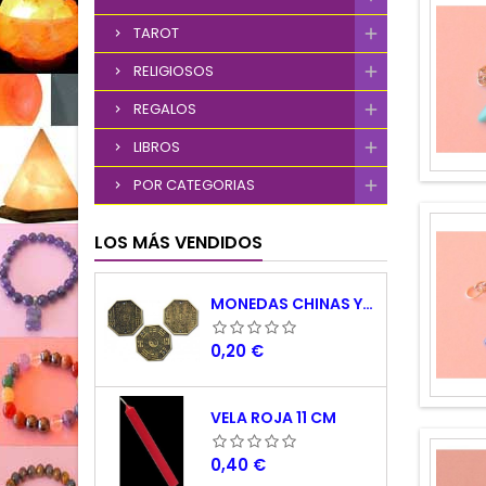
TAROT
RELIGIOSOS
REGALOS
LIBROS
POR CATEGORIAS
LOS MÁS VENDIDOS
MONEDAS CHINAS YING YANG
Precio
0,20 €
VELA ROJA 11 CM
Precio
0,40 €