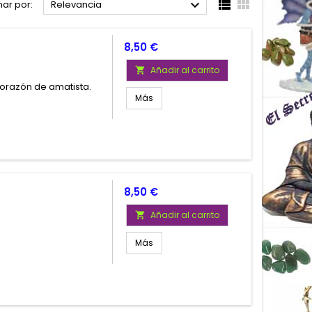



ar por:
Relevancia
Precio
8,50 €
Añadir al carrito

orazón de amatista.
Más
o
Precio
8,50 €
Añadir al carrito

Más