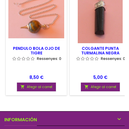
PENDULO BOLA OJO DE
COLGANTE PUNTA
TIGRE
TURMALINA NEGRA
Ressenyes:
0
Ressenyes:
0
Preu
Preu
8,50 €
5,00 €
Afegir al carret
Afegir al carret



INFORMACIÓN