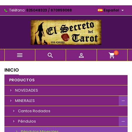

Teléfono:
625048323 / 670859068
Español
0



shopping_cart
INICIO
PRODUCTOS
NOVEDADES
MINERALES
Cantos Rodados
Péndulos
Péndulos Minerales