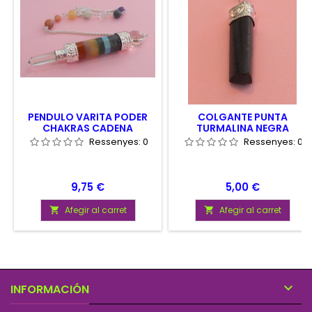
PENDULO VARITA PODER
COLGANTE PUNTA
CHAKRAS CADENA
TURMALINA NEGRA
CHAKRAS
Ressenyes:
0
Ressenyes:
0
Preu
Preu
9,75 €
5,00 €
Afegir al carret
Afegir al carret



INFORMACIÓN