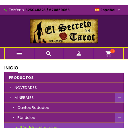

Teléfono:
625048323 / 670859068
Español
0



shopping_cart
INICIO
PRODUCTOS
NOVEDADES
MINERALES
Cantos Rodados
Péndulos
Péndulos Minerales