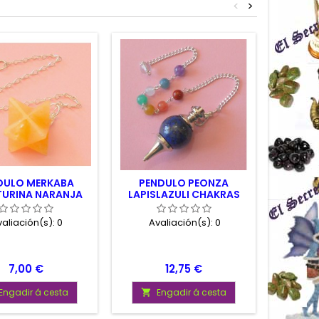
<
>
DULO MERKABA
PENDULO PEONZA
PEND
TURINA NARANJA
LAPISLAZULI CHAKRAS
CAD
aliación(s):
0
Avaliación(s):
0
Av
Prezo
Prezo
7,00 €
12,75 €
Engadir á cesta
Engadir á cesta

