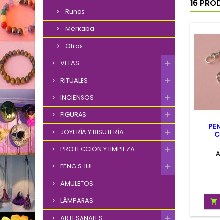
16 PRO
Runas
Merkaba
Otros
VELAS
RITUALES
INCIENSOS
FIGURAS
PE
JOYERÍA Y BISUTERÍA
C
PROTECCIÓN Y LIMPIEZA
A
FENG SHUI
AMULETOS
LÁMPARAS

ARTESANALES