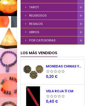
TAROT
RELIGIOSOS
REGALOS
LIBROS
POR CATEGORIAS
LOS MÁS VENDIDOS
MONEDAS CHINAS YING YANG
Precio
0,20 €
VELA ROJA 11 CM
Precio
0,40 €