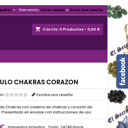

spañol
Bienvenido,
Iniciar sesión
o
Crear una cuenta
shopping_cart
Carrito:
0
Productos - 0,00 €
ULO CHAKRAS CORAZON
ión
Escriba una reseña
de Chakras con cadena de chakras y corazón de
. Presentado en envase con instrucciones de uso
 €
Impuestos incluidos
Envío: 24/48 Horas