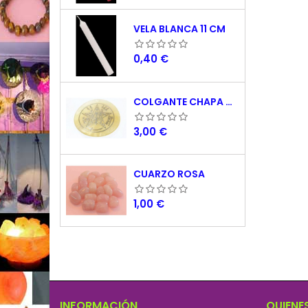
VELA BLANCA 11 CM
Precio
0,40 €
COLGANTE CHAPA NACAR TETRAGRAMATON 5 CM
Precio
3,00 €
CUARZO ROSA
Precio
1,00 €
INFORMACIÓN
QUIENE