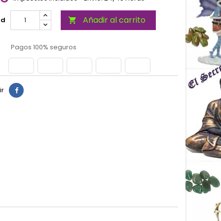
Añadir al carrito
ad

Pagos 100% seguros
ir