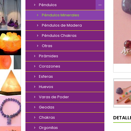
Péndulos
Péndulos Minerales
Péndulos de Madera
Péndulos Chakras
Otras
Pirámides
Corazones
Esferas
Huevos
Varas de Poder
Geodas
DETALL
Chakras
Orgonitas