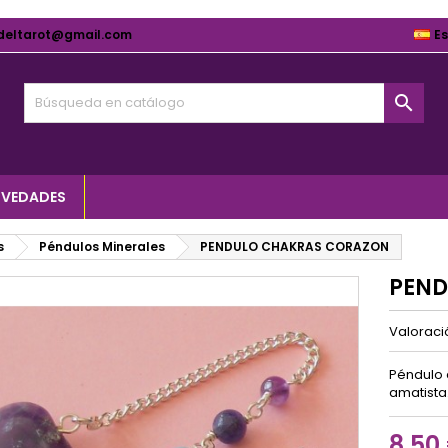
deltarot@gmail.com
E

VEDADES
s
Péndulos Minerales
PENDULO CHAKRAS CORAZON
PEND
Valorac
Péndulo 
amatista
8,50