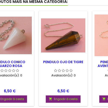
DUTOS MÁIS NA MESMA CATEGORÍA:
NDULO CONICO
PENDULO OJO DE TIGRE
PEN
UARZO ROSA
AVEN
valiación(s):
0
Avaliación(s):
0
Av
Prezo
Prezo
6,50 €
6,50 €
Engadir á cesta
Engadir á cesta

