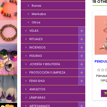
16 OTH
Runas
Merkaba
Otros
VELAS
RITUALES
INCIENSOS
FIGURAS
PENDU
JOYERÍA Y BISUTERÍA
PROTECCIÓN Y LIMPIEZA
Péndul
Lar
FENG SHUI
centí
con in
AMULETOS
LÁMPARAS
ARTESANALES