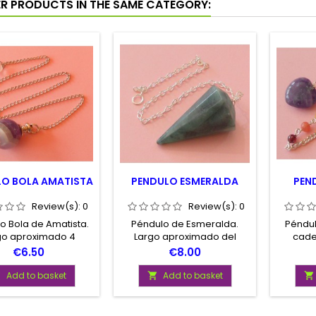
ER PRODUCTS IN THE SAME CATEGORY:
LO BOLA AMATISTA
PENDULO ESMERALDA
PEN
Review(s):
0
Review(s):
0
o Bola de Amatista.
Péndulo de Esmeralda.
Péndul
go aproximado 4
Largo aproximado del
cade
metros. Presentado
péndulo de 3 a 4
cora
Price
Price
€6.50
€8.00
strucciones de uso
centímetros. Presentado en
Present
envase con instrucciones
inst
Add to basket
Add to basket



de uso.