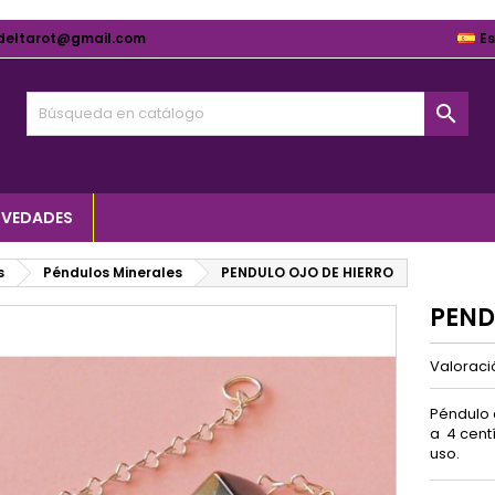
deltarot@gmail.com
E

VEDADES
s
Péndulos Minerales
PENDULO OJO DE HIERRO
PEND
Valorac
Péndulo 
a 4 cent
uso.