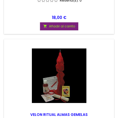
Reseña(s):
0
Precio
18,00 €
Añadir al carrito

VELON RITUAL ALMAS GEMELAS