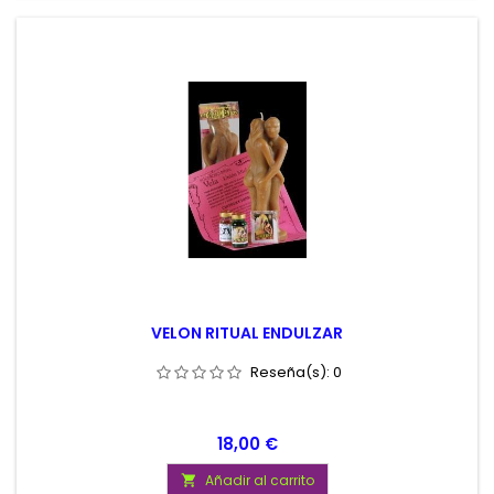
VELON RITUAL ENDULZAR
Reseña(s):
0
Precio
18,00 €
Añadir al carrito
