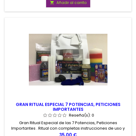
Añadir al carrito

GRAN RITUAL ESPECIAL 7 POTENCIAS, PETICIONES
IMPORTANTES
Reseña(s):
0
Gran Ritual Especial de las 7 Potencias, Peticiones
Importantes . Ritual con completas instrucciones de uso y
todos los elementos necesarios para su realización. Gran
Precio
35,00 €