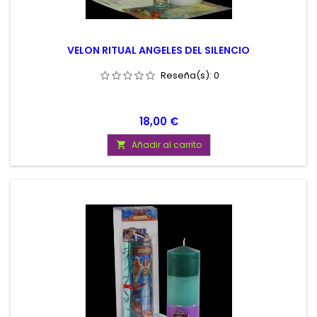
VELON RITUAL ANGELES DEL SILENCIO
Reseña(s):
0
Precio
18,00 €
Añadir al carrito
