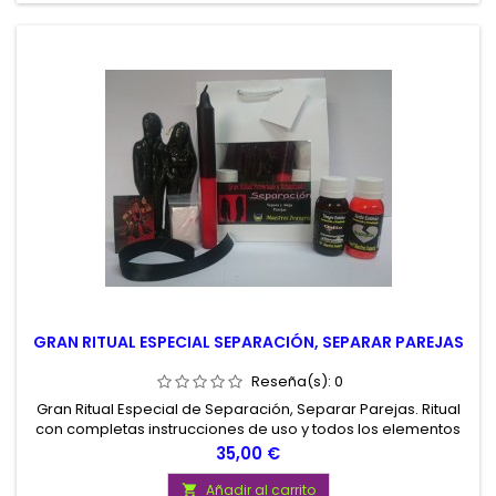
GRAN RITUAL ESPECIAL SEPARACIÓN, SEPARAR PAREJAS
Reseña(s):
0
Gran Ritual Especial de Separación, Separar Parejas. Ritual
con completas instrucciones de uso y todos los elementos
necesarios para su realización. Gran Ritual de Calidad
Precio
35,00 €
Potenciado de Separación, para alejar parejas. Presentado
en atractiva Bolsa de Charol.
Añadir al carrito
