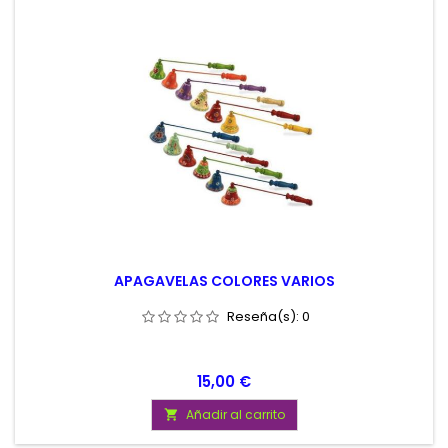
APAGAVELAS COLORES VARIOS
Reseña(s):
0
Precio
15,00 €
Añadir al carrito
