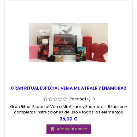
GRAN RITUAL ESPECIAL VEN A MI, ATRAER Y ENAMORAR
Reseña(s):
0
Gran Ritual Especial Ven a Mi, Atraer y Enamorar . Ritual con
completas instrucciones de uso y todos los elementos
necesarios para su realización. Gran Ritual de Calidad
Precio
35,00 €
Potenciado Ven a Mi, Peticiones de Amor. Presentado en
atractiva Bolsa.
Añadir al carrito
