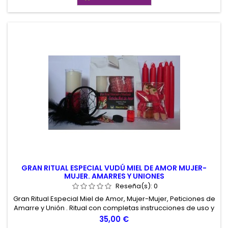
GRAN RITUAL ESPECIAL VUDÚ MIEL DE AMOR MUJER-
MUJER. AMARRES Y UNIONES
Reseña(s):
0
Gran Ritual Especial Miel de Amor, Mujer-Mujer, Peticiones de
Amarre y Unión . Ritual con completas instrucciones de uso y
todos los elementos necesarios para su realización. Gran
Precio
35,00 €
Ritual de Calidad Potenciado, Peticiones de Amor sobre la