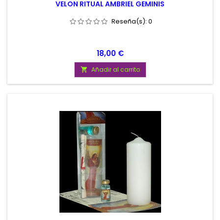
VELON RITUAL AMBRIEL GEMINIS
Reseña(s):
0
Precio
18,00 €
Añadir al carrito
