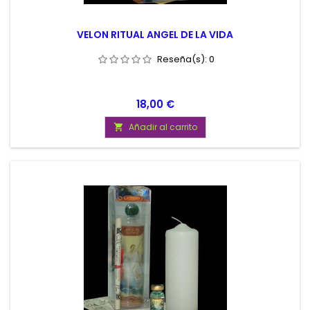
VELON RITUAL ANGEL DE LA VIDA
Reseña(s):
0
Precio
18,00 €
Añadir al carrito
