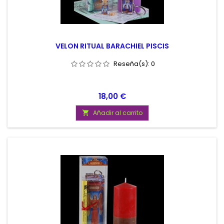
VELON RITUAL BARACHIEL PISCIS
Reseña(s):
0
Precio
18,00 €
Añadir al carrito
