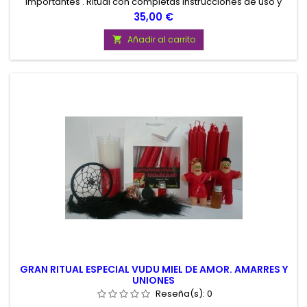
Importantes . Ritual con completas instrucciones de uso y
todos los elementos necesarios para su realización. Gran
Precio
35,00 €
Ritual de Calidad Potenciado de las 7 Potencias, Peticiones
dificiles e Importantes. Presentado en atractiva Bolsa de
Añadir al carrito

Charol.
GRAN RITUAL ESPECIAL VUDU MIEL DE AMOR. AMARRES Y
UNIONES
Reseña(s):
0