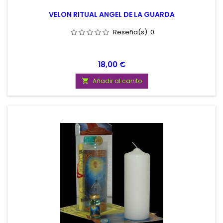
VELON RITUAL ANGEL DE LA GUARDA
Reseña(s):
0
Precio
18,00 €
Añadir al carrito
