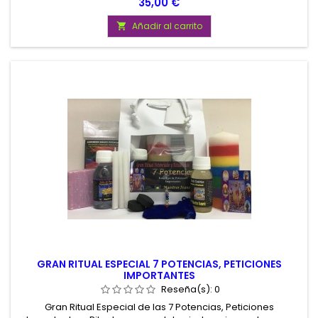
Precio
35,00 €
Potenciado San Cipriano para destruir magias y hechizos,
Peticiones dificiles e Importantes. Presentado en atractiva
Añadir al carrito

Bolsa de Charol.
GRAN RITUAL ESPECIAL 7 POTENCIAS, PETICIONES
IMPORTANTES
Reseña(s):
0
Gran Ritual Especial de las 7 Potencias, Peticiones