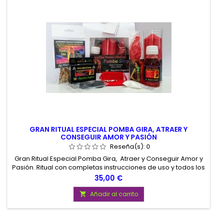
GRAN RITUAL ESPECIAL POMBA GIRA, ATRAER Y
CONSEGUIR AMOR Y PASIÓN
Reseña(s):
0
Gran Ritual Especial Pomba Gira, Atraer y Conseguir Amor y
Pasión. Ritual con completas instrucciones de uso y todos los
elementos necesarios para su realización. Gran Ritual de
Precio
35,00 €
Calidad Potenciado Pomba Gira para Atraer y Conseguir
Amor y Pasión. Presentado en atractiva Bolsa de Charol.
Añadir al carrito
