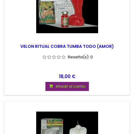
VELON RITUAL COBRA TUMBA TODO (AMOR)
Reseña(s):
0
Precio
18,00 €
Añadir al carrito
