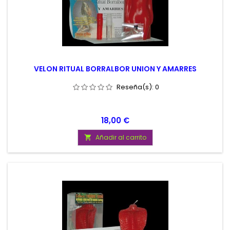
VELON RITUAL BORRALBOR UNION Y AMARRES
Reseña(s):
0
Precio
18,00 €
Añadir al carrito
