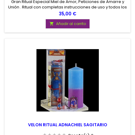
Gran Ritual Especial Miel de Amor, Peticiones de Amarre y
Unión . Ritual con completas instrucciones de uso y todos los
elementos necesarios para su realización. Gran Ritual de
Precio
35,00 €
Calidad Potenciado, Peticiones de Amor sobre la persona
amada o pareja. Presentado en atractiva Bolsa de Charol.
Añadir al carrito

VELON RITUAL ADNACHIEL SAGITARIO