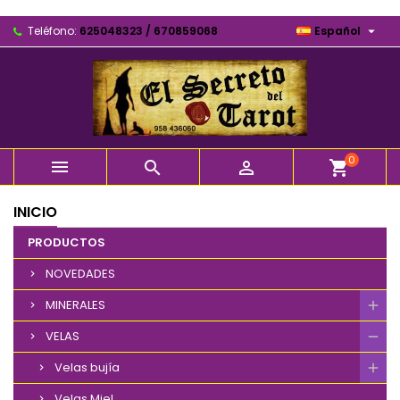

Teléfono:
625048323 / 670859068
Español
0



shopping_cart
INICIO
PRODUCTOS
NOVEDADES
MINERALES
VELAS
Velas bujía
Velas Miel