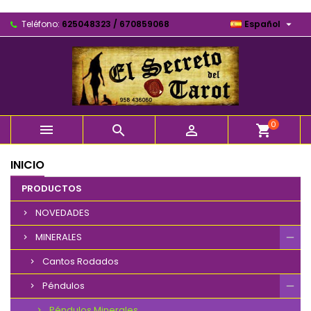

Teléfono:
625048323 / 670859068
Español
0



shopping_cart
INICIO
PRODUCTOS
NOVEDADES
MINERALES
Cantos Rodados
Péndulos
Péndulos Minerales