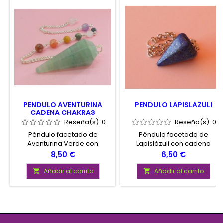
PENDULO AVENTURINA
PENDULO LAPISLAZULI
CADENA CHAKRAS
Reseña(s):
0
Reseña(s):
0
Péndulo facetado de
Péndulo facetado de
Aventurina Verde con
Lapislázuli con cadena
cadena conteniendo esferas
plateada.
Precio
Precio
8,50 €
6,50 €
minerales para los 7 chakras.
Presentado en envase con
Añadir al carrito
Añadir al carrito


instrucciones de uso