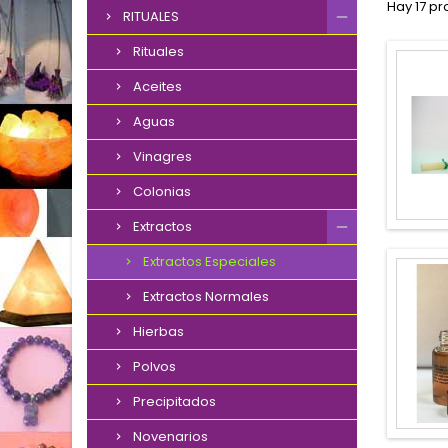
Hay 17 pr
RITUALES
Rituales
Aceites
Aguas
Vinagres
Colonias
Extractos
Extractos Especiales
Extractos Normales
Hierbas
Polvos
Precipitados
Novenarios