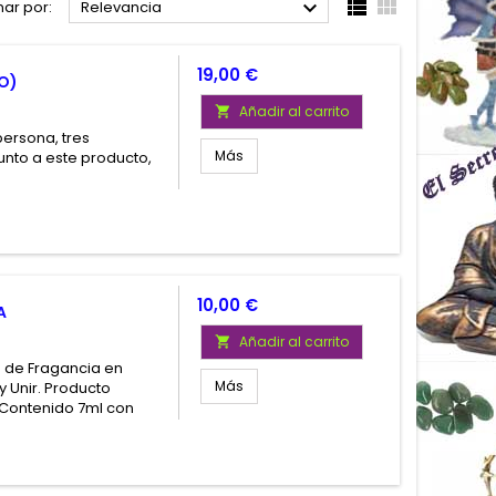



ar por:
Relevancia
Precio
19,00 €
O)
Añadir al carrito

ersona, tres
Más
unto a este producto,
Precio
10,00 €
A
Añadir al carrito

o de Fragancia en
Más
y Unir. Producto
 Contenido 7ml con