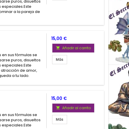
arse puros, disueltos
 especiales.Este
minar a la pareja de
Precio
15,00 €
Añadir al carrito

 en sus fórmulas se
Más
arse puros, disueltos
 especiales.Este
 atracción de amor,
ueda a tu lado.
Precio
15,00 €
Añadir al carrito

 en sus fórmulas se
Más
arse puros, disueltos
 especiales.Este