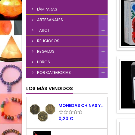
LÁMPARAS
ARTESANALES
TAROT
RELIGIOSOS
REGALOS
LIBROS
POR CATEGORIAS
LOS MÁS VENDIDOS
MONEDAS CHINAS YING YANG
Precio
0,20 €