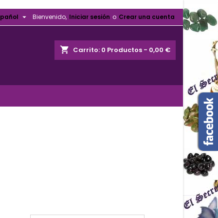

spañol
Bienvenido,
Iniciar sesión
o
Crear una cuenta
shopping_cart
Carrito:
0
Productos - 0,00 €