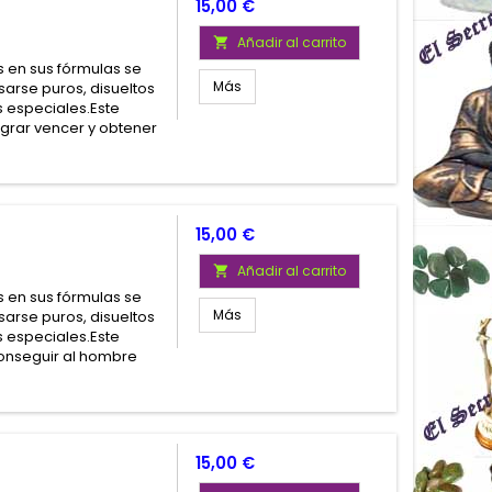
Precio
15,00 €
Añadir al carrito

 en sus fórmulas se
Más
arse puros, disueltos
 especiales.Este
grar vencer y obtener
Precio
15,00 €
Añadir al carrito

 en sus fórmulas se
Más
arse puros, disueltos
 especiales.Este
onseguir al hombre
Precio
15,00 €