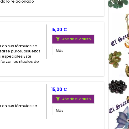
do lo relacionado
Precio
15,00 €
Añadir al carrito

 en sus fórmulas se
Más
arse puros, disueltos
 especiales.Este
orzar los rituales de
Precio
15,00 €
Añadir al carrito

 en sus fórmulas se
Más