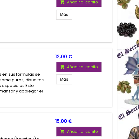
Añadir al carrito

Más
Precio
12,00 €
Añadir al carrito

 en sus fórmulas se
Más
arse puros, disueltos
 especiales.Este
mansar y doblegar el
Precio
15,00 €
Añadir al carrito

eran (transferir) y