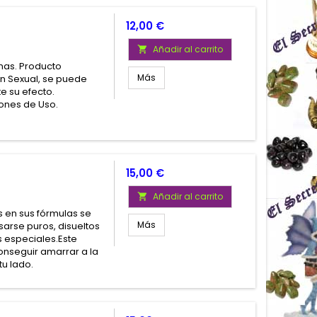
Precio
12,00 €
Añadir al carrito

nas. Producto
Más
ón Sexual, se puede
e su efecto.
iones de Uso.
Precio
15,00 €
Añadir al carrito

 en sus fórmulas se
Más
arse puros, disueltos
 especiales.Este
nseguir amarrar a la
u lado.