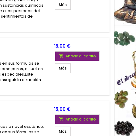
Más
n sustancias químicas
 a las personas del
 sentimientos de
Precio
15,00 €
Añadir al carrito

 en sus fórmulas se
Más
arse puros, disueltos
 especiales.Este
nseguir la atracción
Precio
15,00 €
Añadir al carrito

aces a novel esotérico.
Más
 en sus fórmulas se