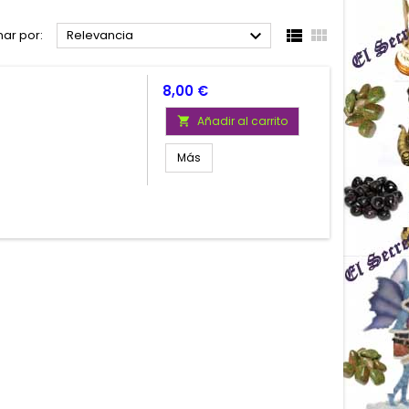



ar por:
Relevancia
Precio
8,00 €
Añadir al carrito

Más