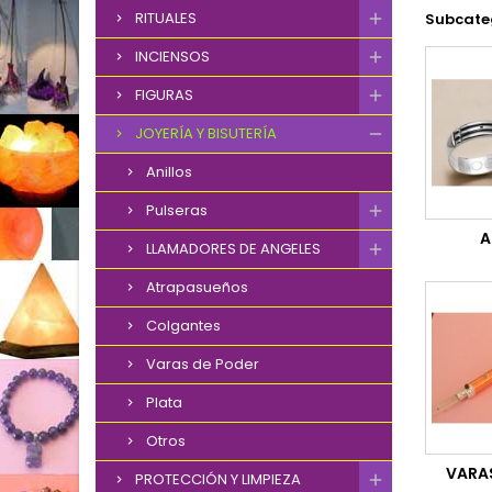
RITUALES
Subcate
INCIENSOS
FIGURAS
JOYERÍA Y BISUTERÍA
Anillos
Pulseras
A
LLAMADORES DE ANGELES
Atrapasueños
Colgantes
Varas de Poder
Plata
Otros
VARA
PROTECCIÓN Y LIMPIEZA