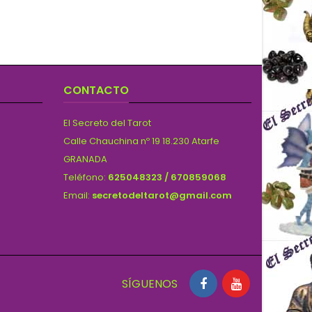
CONTACTO
El Secreto del Tarot
Calle Chauchina nº 19 18.230 Atarfe
GRANADA
Teléfono:
625048323 / 670859068
Email:
secretodeltarot@gmail.com
SÍGUENOS