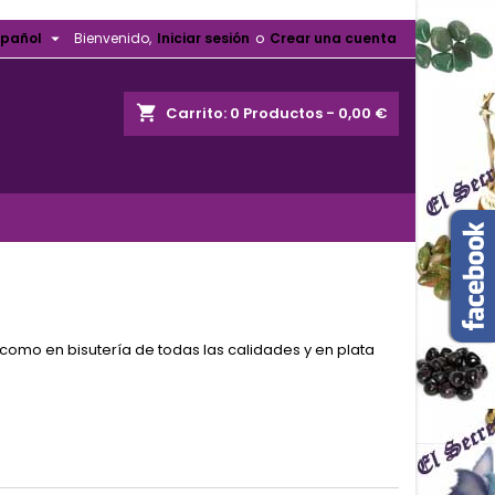

spañol
Bienvenido,
Iniciar sesión
o
Crear una cuenta
shopping_cart
Carrito:
0
Productos - 0,00 €
mo en bisutería de todas las calidades y en plata