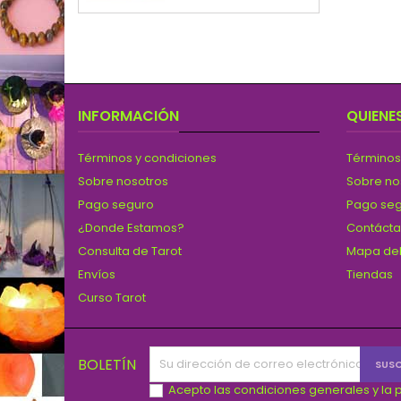
INFORMACIÓN
QUIENE
Términos y condiciones
Términos
Sobre nosotros
Sobre no
Pago seguro
Pago se
¿Donde Estamos?
Contáct
Consulta de Tarot
Mapa del
Envíos
Tiendas
Curso Tarot
BOLETÍN
Acepto las condiciones generales y la p