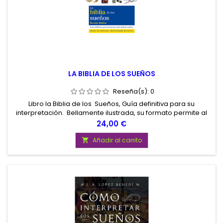
LA BIBLIA DE LOS SUEÑOS
Reseña(s):
0
Libro la Biblia de los Sueños, Guía definitiva para su
interpretación. Bellamente ilustrada, su formato permite al
lector localizar imágenes oníricas específicas de manera
Precio
24,00 €
fácil y rápida a fin de descubrir sus orígenes y significados,
de modo que se puedan reconocer y entender los
Añadir al carrito

mensajes personales que conllevan.