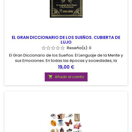
EL GRAN DICCIONARIO DE LOS SUEÑOS. CUBIERTA DE
LUJO
Reseña(s):
0
El Gran Diccionario de los Sueños. El Lenguaje de la Mente y
sus Emociones. En todas las épocas y sociedades, la
experiencia del sueño ha sido reconocida y estudiada como
Precio
19,00 €
símbolo de una consciencia infinita y profunda.tos.
Añadir al carrito
