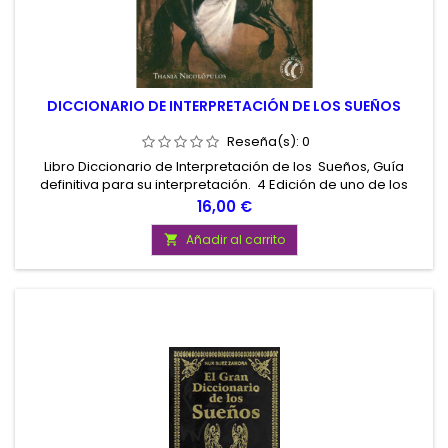
DICCIONARIO DE INTERPRETACIÓN DE LOS SUEÑOS
Reseña(s):
0
Libro Diccionario de Interpretación de los Sueños, Guía
definitiva para su interpretación. 4 Edición de uno de los
libros más completo sobre el mundo de los sueños, escrito
Precio
16,00 €
por la Escritora y poeta Mistica Thania Nicolópulos
Añadir al carrito
