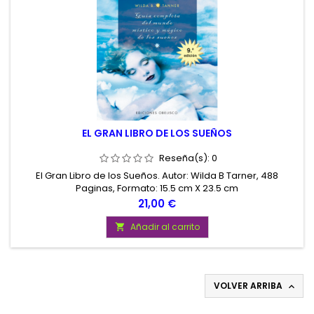
EL GRAN LIBRO DE LOS SUEÑOS
Reseña(s):
0
El Gran Libro de los Sueños. Autor: Wilda B Tarner, 488
Paginas, Formato: 15.5 cm X 23.5 cm
Precio
21,00 €
Añadir al carrito

VOLVER ARRIBA
