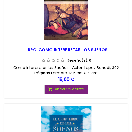
LIBRO, COMO INTERPRETAR LOS SUEÑOS
Reseña(s):
0
Como Interpretar los Sueños. . Autor: Lopez Benedi, 302
Páginas Formato: 13.5 cm X 21 cm
Precio
16,00 €
Añadir al carrito
