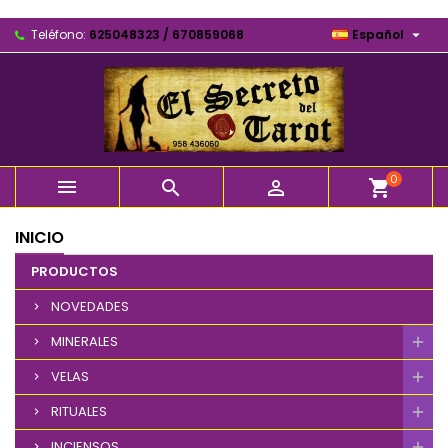

Teléfono:
625048323 / 670859068
Español
0



shopping_cart
INICIO
PRODUCTOS
NOVEDADES
MINERALES
VELAS
RITUALES
INCIENSOS