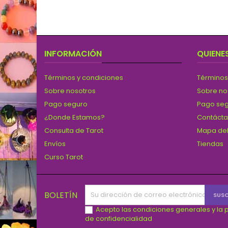
INFORMACIÓN
QUIENE
Términos y condiciones
Términos
Sobre nosotros
Sobre no
Pago seguro
Pago se
¿Donde Estamos?
Contáct
Consulta de Tarot
Mapa del
Envíos
Tiendas
Curso Tarot
BOLETÍN
Acepto las condiciones generales y la p
de confidencialidad