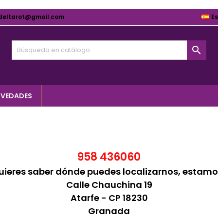
deltarot@gmail.com
E

VEDADES
958 436060
quieres saber dónde puedes localizarnos, estamo
Calle Chauchina 19
Atarfe - CP 18230
Granada