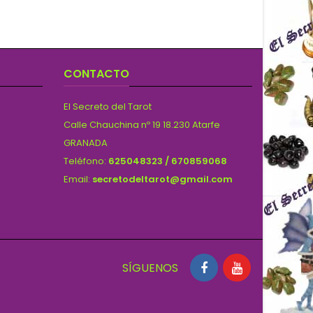
CONTACTO
El Secreto del Tarot
Calle Chauchina nº 19 18.230 Atarfe
GRANADA
Teléfono:
625048323 / 670859068
Email:
secretodeltarot@gmail.com
SÍGUENOS