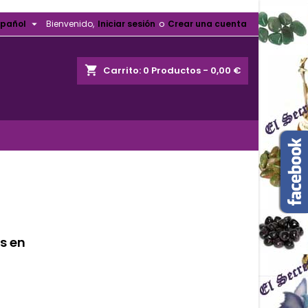

spañol
Bienvenido,
Iniciar sesión
o
Crear una cuenta
shopping_cart
Carrito:
0
Productos - 0,00 €
s en