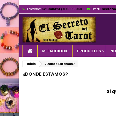
Teléfono:
625048323 / 670859068
Email:
secreto
MI FACEBOOK
PRODUCTOS
NO
Inicio
¿Donde Estamos?
¿DONDE ESTAMOS?
Si 