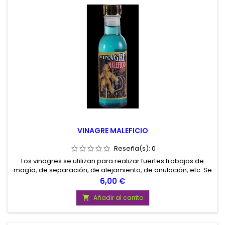
VINAGRE MALEFICIO
Reseña(s):
0
Los vinagres se utilizan para realizar fuertes trabajos de
magía, de separación, de alejamiento, de anulación, etc. Se
utilizan untándolos en velas, lavando suelos, etc.
Precio
6,00 €
Añadir al carrito
