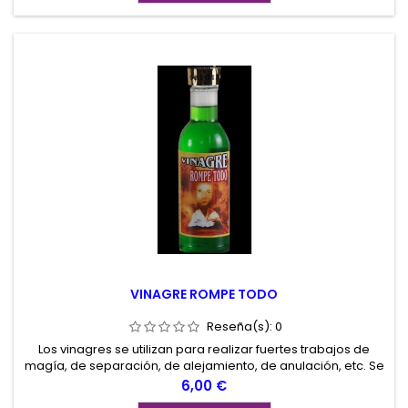
VINAGRE ROMPE TODO
Reseña(s):
0
Los vinagres se utilizan para realizar fuertes trabajos de
magía, de separación, de alejamiento, de anulación, etc. Se
utilizan untándolos en velas, lavando suelos, etc.
Precio
6,00 €