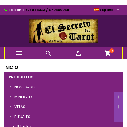

Teléfono:
625048323 / 670859068
Español
0



shopping_cart
INICIO
PRODUCTOS
NOVEDADES
MINERALES
VELAS
RITUALES
Rituales