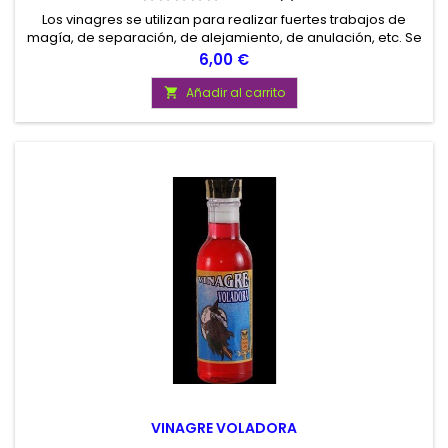
Los vinagres se utilizan para realizar fuertes trabajos de
magía, de separación, de alejamiento, de anulación, etc. Se
utilizan untándolos en velas, lavando suelos, etc.
Precio
6,00 €
Añadir al carrito

VINAGRE VOLADORA