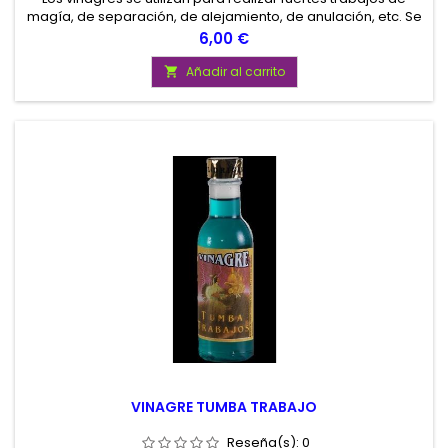
magía, de separación, de alejamiento, de anulación, etc. Se
utilizan untándolos en velas, lavando suelos, etc.
Precio
6,00 €
Añadir al carrito

VINAGRE TUMBA TRABAJO
Reseña(s):
0