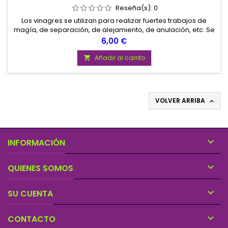
Reseña(s):
0
Los vinagres se utilizan para realizar fuertes trabajos de
magía, de separación, de alejamiento, de anulación, etc. Se
utilizan untándolos en velas, lavando suelos, etc.
Precio
6,00 €
Añadir al carrito

VOLVER ARRIBA


INFORMACIÓN

QUIENES SOMOS

SU CUENTA

CONTACTO