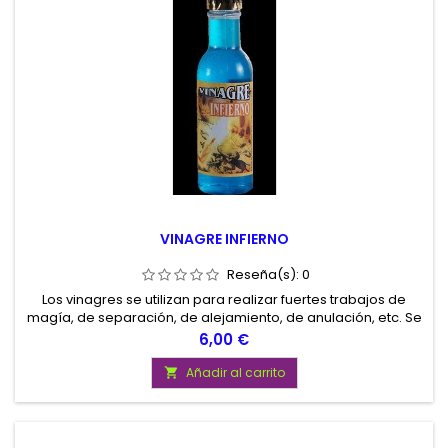
VINAGRE INFIERNO
Reseña(s):
0
Los vinagres se utilizan para realizar fuertes trabajos de
magía, de separación, de alejamiento, de anulación, etc. Se
utilizan untándolos en velas, lavando suelos, etc.
Precio
6,00 €
Añadir al carrito
