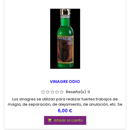
VINAGRE ODIO
Reseña(s):
0
Los vinagres se utilizan para realizar fuertes trabajos de
magía, de separación, de alejamiento, de anulación, etc. Se
utilizan untándolos en velas, lavando suelos, etc.
Precio
6,00 €
Añadir al carrito
