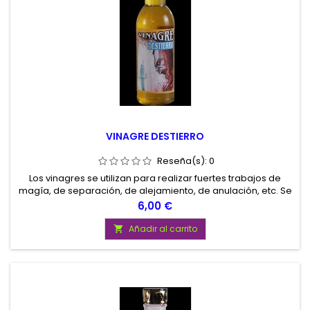
VINAGRE DESTIERRO
Reseña(s):
0
Los vinagres se utilizan para realizar fuertes trabajos de
magía, de separación, de alejamiento, de anulación, etc. Se
utilizan untándolos en velas, lavando suelos, etc.
Precio
6,00 €
Añadir al carrito
