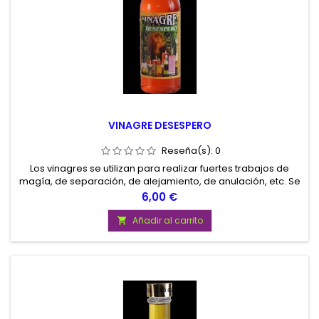
VINAGRE DESESPERO
Reseña(s):
0
Los vinagres se utilizan para realizar fuertes trabajos de
magía, de separación, de alejamiento, de anulación, etc. Se
utilizan untándolos en velas, lavando suelos, etc.
Precio
6,00 €
Añadir al carrito
