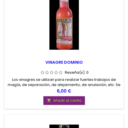
VINAGRE DOMINIO
Reseña(s):
0
Los vinagres se utilizan para realizar fuertes trabajos de
magía, de separación, de alejamiento, de anulación, etc. Se
utilizan untándolos en velas, lavando suelos, etc.
Precio
6,00 €
Añadir al carrito
