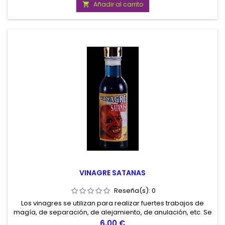
Añadir al carrito

VINAGRE SATANAS
Reseña(s):
0
Los vinagres se utilizan para realizar fuertes trabajos de
magía, de separación, de alejamiento, de anulación, etc. Se
utilizan untándolos en velas, lavando suelos, etc.
Precio
6,00 €