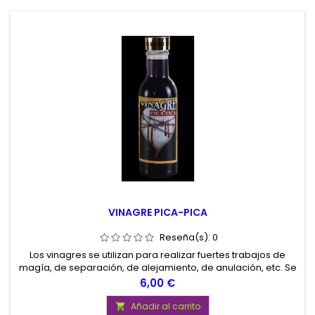
VINAGRE PICA-PICA
Reseña(s):
0
Los vinagres se utilizan para realizar fuertes trabajos de
magía, de separación, de alejamiento, de anulación, etc. Se
utilizan untándolos en velas, lavando suelos, etc.
Precio
6,00 €
Añadir al carrito
