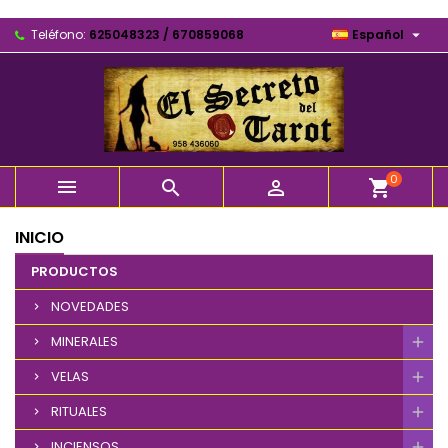

Teléfono:
625048323 / 670859068
Español
0



shopping_cart
INICIO
PRODUCTOS
NOVEDADES
MINERALES
VELAS
RITUALES
INCIENSOS