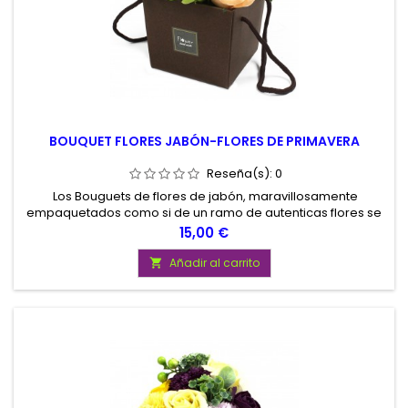
BOUQUET FLORES JABÓN-FLORES DE PRIMAVERA
Reseña(s):
0
Los Bouguets de flores de jabón, maravillosamente
empaquetados como si de un ramo de autenticas flores se
tratara, son un regalo perfecto para cualquier ocasión.
Precio
15,00 €
Añadir al carrito
