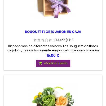
BOUQUET FLORES JABON EN CAJA
Reseña(s):
0
Disponemos de diferentes colores. Los Bouguets de flores
de jabón, maravillosamente empaquetados como si de un
ramo de autenticas flores se tratara, son un regalo perfecto
Precio
15,00 €
para cualquier ocasión. Para madres y abuelas, para
esposas en el día de aniversario de bodas, incluso genial
Añadir al carrito

para pacientes de hospital o recién estrenadas mamás.