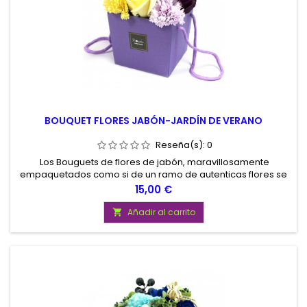
BOUQUET FLORES JABÓN-JARDÍN DE VERANO
Reseña(s):
0
Los Bouguets de flores de jabón, maravillosamente
empaquetados como si de un ramo de autenticas flores se
tratara, son un regalo perfecto para cualquier ocasión.
Precio
15,00 €
Añadir al carrito
