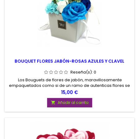
BOUQUET FLORES JABÓN-ROSAS AZULES Y CLAVEL
Reseña(s):
0
Los Bouguets de flores de jabón, maravillosamente
empaquetados como si de un ramo de autenticas flores se
tratara, son un regalo perfecto para cualquier ocasión.
Precio
15,00 €
Añadir al carrito
