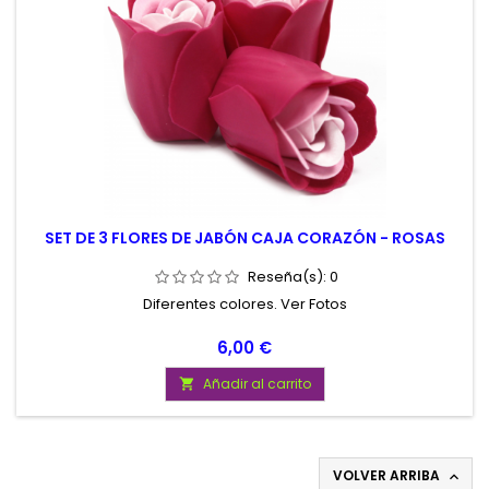
SET DE 3 FLORES DE JABÓN CAJA CORAZÓN - ROSAS
Reseña(s):
0
Diferentes colores. Ver Fotos
Precio
6,00 €
Añadir al carrito

VOLVER ARRIBA
