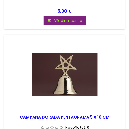
Precio
5,00 €
Añadir al carrito

CAMPANA DORADA PENTAGRAMA 5 X 10 CM
Reseña(s):
0