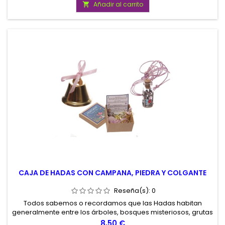
Añadir al carrito

CAJA DE HADAS CON CAMPANA, PIEDRA Y COLGANTE
Reseña(s):
0
Todos sabemos o recordamos que las Hadas habitan
generalmente entre los árboles, bosques misteriosos, grutas
encantadas, fuentes mágicas, el fondo de los lagos... las
Precio
8,50 €