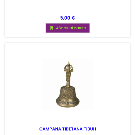
Precio
5,00 €
Añadir al carrito

CAMPANA TIBETANA TIBUH