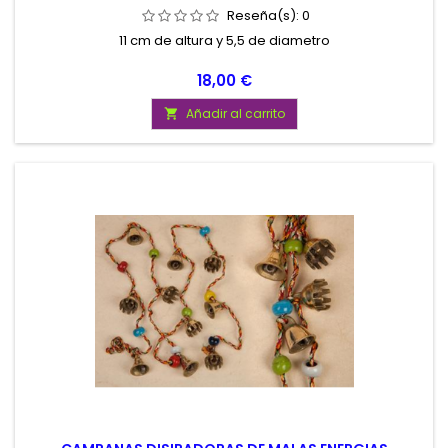
Reseña(s):
0
11 cm de altura y 5,5 de diametro
Precio
18,00 €
Añadir al carrito
