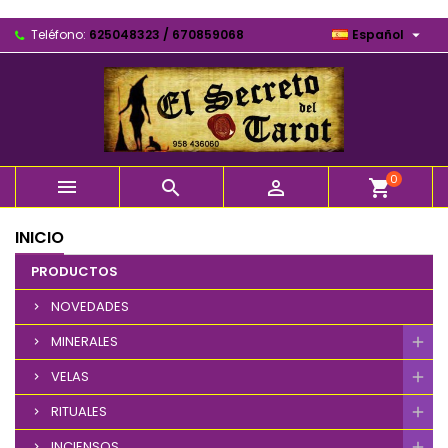

Teléfono:
625048323 / 670859068
Español
0



shopping_cart
INICIO
PRODUCTOS
NOVEDADES
MINERALES
VELAS
RITUALES
INCIENSOS