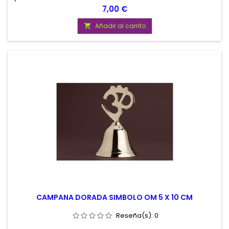
el hogar suele aconsejarse que se coloque en la entrada, el
Precio
7,00 €
balcón, el porche o la terraza.
Añadir al carrito

CAMPANA DORADA SIMBOLO OM 5 X 10 CM
Reseña(s):
0