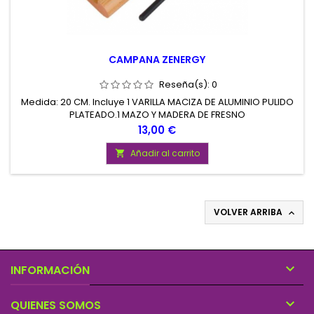
CAMPANA ZENERGY
Reseña(s):
0
Medida: 20 CM. Incluye 1 VARILLA MACIZA DE ALUMINIO PULIDO
PLATEADO.1 MAZO Y MADERA DE FRESNO
Precio
13,00 €
Añadir al carrito

VOLVER ARRIBA


INFORMACIÓN

QUIENES SOMOS