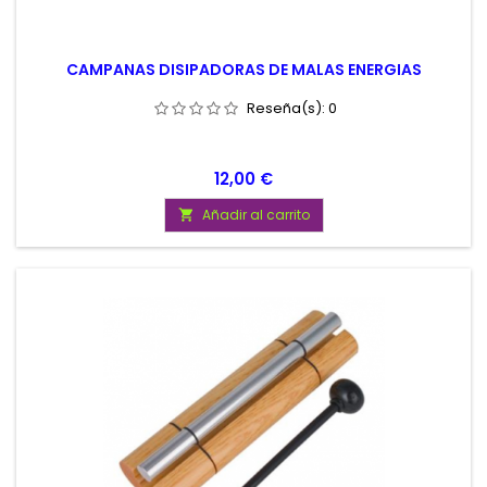
CAMPANAS DISIPADORAS DE MALAS ENERGIAS
Reseña(s):
0
Precio
12,00 €
Añadir al carrito
