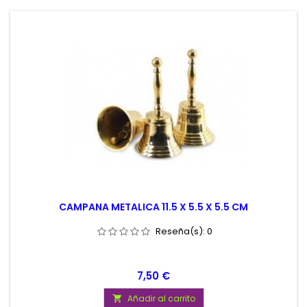
CAMPANA METALICA 11.5 X 5.5 X 5.5 CM
Reseña(s):
0
Precio
7,50 €
Añadir al carrito
