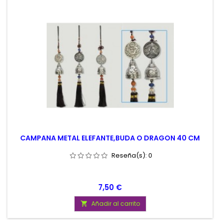
CAMPANA METAL ELEFANTE,BUDA O DRAGON 40 CM
Reseña(s):
0
Precio
7,50 €
Añadir al carrito
