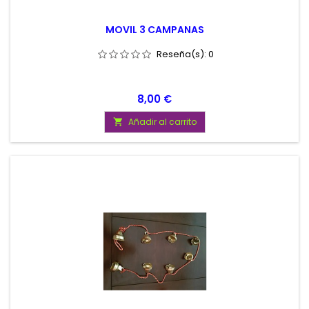
MOVIL 3 CAMPANAS
Reseña(s):
0
Precio
8,00 €
Añadir al carrito
