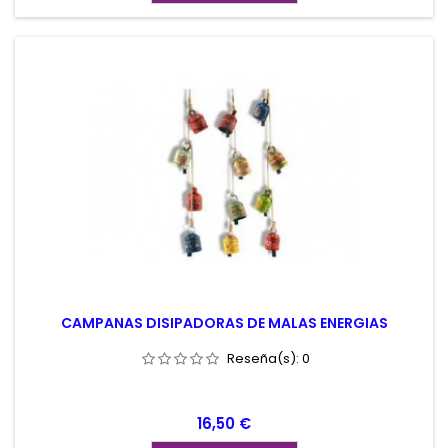
CAMPANAS DISIPADORAS DE MALAS ENERGIAS
Reseña(s):
0
Precio
16,50 €