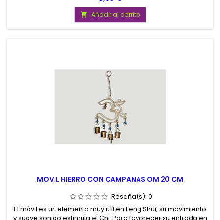
hadas habitan en otra dimensión, pero no está tan lejos de
la nuestra.
Añadir al carrito

MOVIL HIERRO CON CAMPANAS OM 20 CM
Reseña(s):
0
El móvil es un elemento muy útil en Feng Shui, su movimiento
y suave sonido estimula el Chi. Para favorecer su entrada en