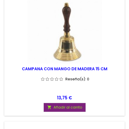
CAMPANA CON MANGO DE MADERA 15 CM
Reseña(s):
0
Precio
13,75 €
Añadir al carrito
