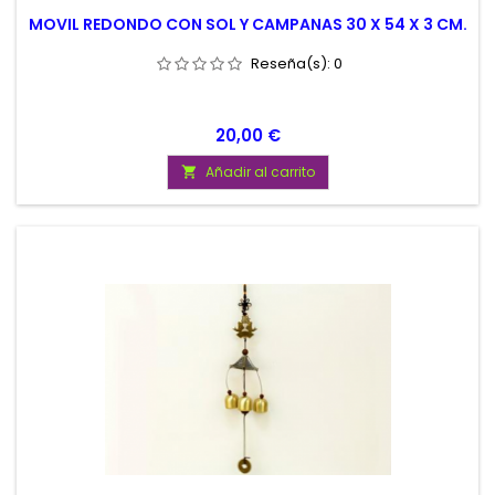
MOVIL REDONDO CON SOL Y CAMPANAS 30 X 54 X 3 CM.
Reseña(s):
0
Precio
20,00 €
Añadir al carrito
