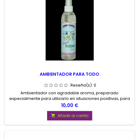
AMBIENTADOR PARA TODO
Reseña(s):
0
Ambientador con agradable aroma, preparado
especialmente para utilizarlo en situaciones positivas, para
atraer todo lo bueno, que sea satisfactorio en lo que
Precio
10,00 €
deseamos. Contenido 200 ml
Añadir al carrito
