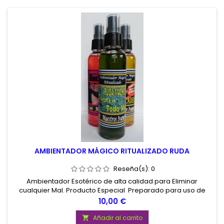
AMBIENTADOR MÁGICO RITUALIZADO RUDA
Reseña(s):
0
Ambientador Esotérico de alta calidad para Eliminar
cualquier Mal. Producto Especial Preparado para uso de
Propositos Esotéricos. Contenido 150 ml.
Precio
10,00 €
Añadir al carrito
