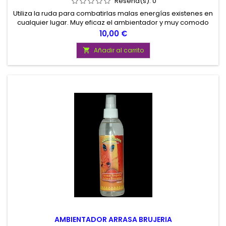
Reseña(s):
0
Utiliza la ruda para combatirlas malas energías existenes en
cualquier lugar. Muy eficaz el ambientador y muy comodo
para eliminar las malas vibraciones. No te arrepentirás de
Precio
10,00 €
comprar este producto. Muy recomendado por El Secreto
del Tarot
Añadir al carrito

AMBIENTADOR ARRASA BRUJERIA