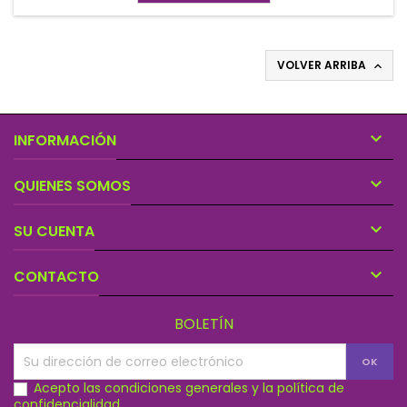
VOLVER ARRIBA


INFORMACIÓN

QUIENES SOMOS

SU CUENTA

CONTACTO
BOLETÍN
Acepto las condiciones generales y la política de
confidencialidad