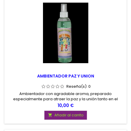
AMBIENTADOR PAZ Y UNION
Reseña(s):
0
Ambientador con agradable aroma, preparado
especialmente para atraer la paz y la unión tanto en el
hogar como en el negocio, proporcionandonos energias
Precio
10,00 €
positivas. Contenido 100 ml.
Añadir al carrito
