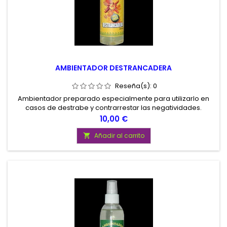
AMBIENTADOR DESTRANCADERA
Reseña(s):
0
Ambientador preparado especialmente para utilizarlo en
casos de destrabe y contrarrestar las negatividades.
Contenido 200 ml.
Precio
10,00 €
Añadir al carrito
