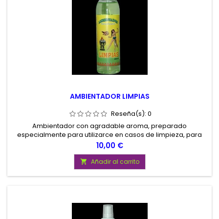
AMBIENTADOR LIMPIAS
Reseña(s):
0
Ambientador con agradable aroma, preparado
especialmente para utilizarce en casos de limpieza, para
alejar energias negativas y atraer lo bueno. Contenido 200
Precio
10,00 €
ml.
Añadir al carrito
