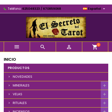

Teléfono:
625048323 / 670859068
Español
0



shopping_cart
INICIO
PRODUCTOS
NOVEDADES
MINERALES
VELAS
RITUALES
INCIENSOS