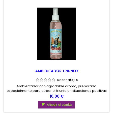
AMBIENTADOR TRIUNFO
Reseña(s):
0
Ambientador con agradable aroma, preparado
especialmente para atraer el triunfo en situaciones positivas
que deseemos. Contenido 200 ml
Precio
10,00 €
Añadir al carrito
