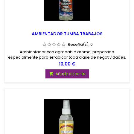
AMBIENTADOR TUMBA TRABAJOS
Reseña(s):
0
Ambientador con agradable aroma, preparado
especialmente para erradicar toda clase de negatividades,
trabajos sucios, y alejar personas de mala fe. Contenido 100
Precio
10,00 €
ml.
Añadir al carrito
