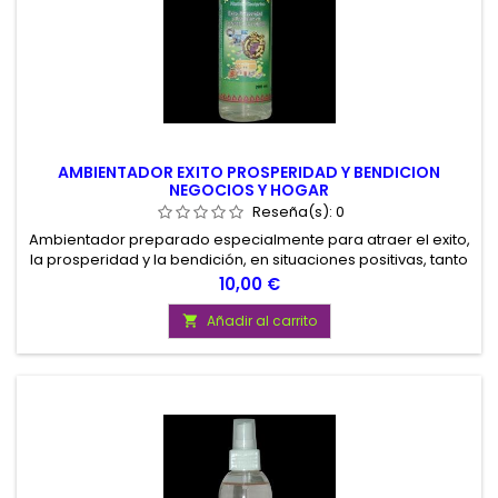
AMBIENTADOR EXITO PROSPERIDAD Y BENDICION
NEGOCIOS Y HOGAR
Reseña(s):
0
Ambientador preparado especialmente para atraer el exito,
la prosperidad y la bendición, en situaciones positivas, tanto
en el hogar como en el negocio. Contenido 200 ml.
Precio
10,00 €
Añadir al carrito
