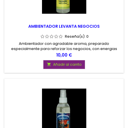
AMBIENTADOR LEVANTA NEGOCIOS
Reseña(s):
0
Ambientador con agradable aroma, preparado
especialmente para reforzar los negocios, con energias
positivas, alejando toda clase de mal y personas de mala fe.
Precio
10,00 €
Contenido 200 ml
Añadir al carrito
