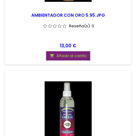
AMBIENTADOR CON ORO 5.95.JPG
Reseña(s):
0
Precio
13,00 €
Añadir al carrito
