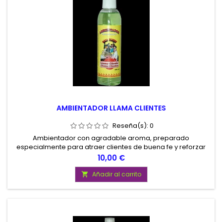
AMBIENTADOR LLAMA CLIENTES
Reseña(s):
0
Ambientador con agradable aroma, preparado
especialmente para atraer clientes de buena fe y reforzar
las relaciones con los mismos en nuestros negocios.
Precio
10,00 €
Contenido 200 ml
Añadir al carrito
