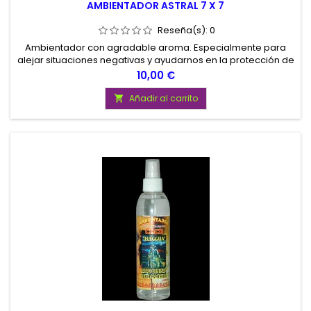
AMBIENTADOR ASTRAL 7 X 7
Reseña(s):
0
Ambientador con agradable aroma. Especialmente para
alejar situaciones negativas y ayudarnos en la protección de
nuestras situaciones positivas. Contenido 200 ml.
Precio
10,00 €
Añadir al carrito
