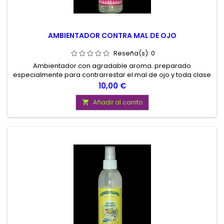
AMBIENTADOR CONTRA MAL DE OJO
Reseña(s):
0
Ambientador con agradable aroma. preparado
especialmente para contrarrestar el mal de ojo y toda clase
de negatividades. Contenido 200 ml.
Precio
10,00 €
Añadir al carrito
