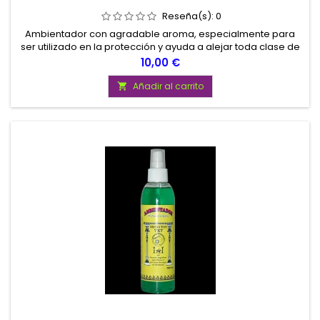
Reseña(s):
0
Ambientador con agradable aroma, especialmente para
ser utilizado en la protección y ayuda a alejar toda clase de
trabajaos negativos, enemigos y personas de mala fe.
Precio
10,00 €
Contenido 200 ml
Añadir al carrito
