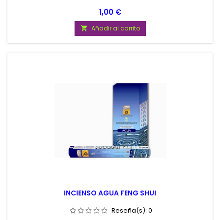
Precio
1,00 €
Añadir al carrito

INCIENSO AGUA FENG SHUI
Reseña(s):
0