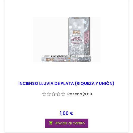
INCIENSO LLUVIA DE PLATA (RIQUEZA Y UNIÓN)
Reseña(s):
0
Precio
1,00 €
Añadir al carrito
