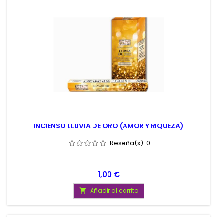
INCIENSO LLUVIA DE ORO (AMOR Y RIQUEZA)
Reseña(s):
0
Precio
1,00 €
Añadir al carrito
