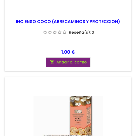
INCIENSO COCO (ABRECAMINOS Y PROTECCION)
Reseña(s):
0
Precio
1,00 €
Añadir al carrito
