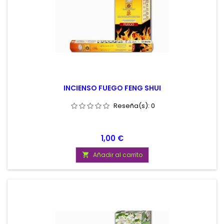
INCIENSO FUEGO FENG SHUI
Reseña(s):
0
Precio
1,00 €
Añadir al carrito
