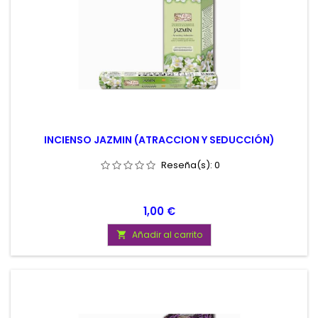
INCIENSO JAZMIN (ATRACCION Y SEDUCCIÓN)
Reseña(s):
0
Precio
1,00 €
Añadir al carrito
