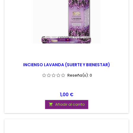
INCIENSO LAVANDA (SUERTE Y BIENESTAR)
Reseña(s):
0
Precio
1,00 €
Añadir al carrito
