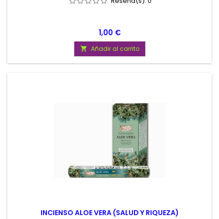
Reseña(s):
0
Precio
1,00 €
Añadir al carrito

INCIENSO ALOE VERA (SALUD Y RIQUEZA)