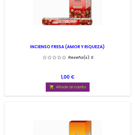
INCIENSO FRESA (AMOR Y RIQUEZA)
Reseña(s):
0
Precio
1,00 €
Añadir al carrito
