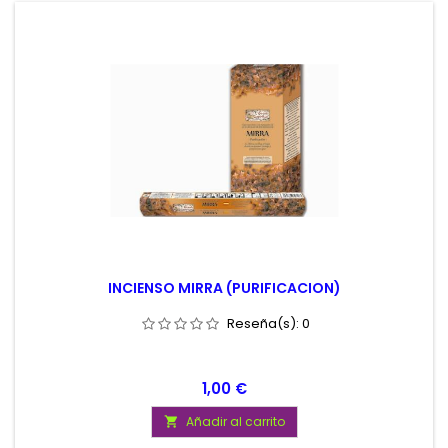
INCIENSO MIRRA (PURIFICACION)
Reseña(s):
0
Precio
1,00 €
Añadir al carrito
