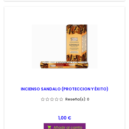
INCIENSO SANDALO (PROTECCION Y ÉXITO)
Reseña(s):
0
Precio
1,00 €
Añadir al carrito
