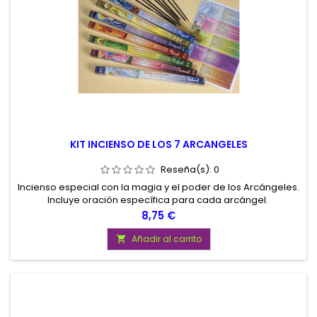
KIT INCIENSO DE LOS 7 ARCANGELES
Reseña(s):
0
Incienso especial con la magia y el poder de los Arcángeles.
Incluye oración específica para cada arcángel.
Precio
8,75 €
Añadir al carrito
