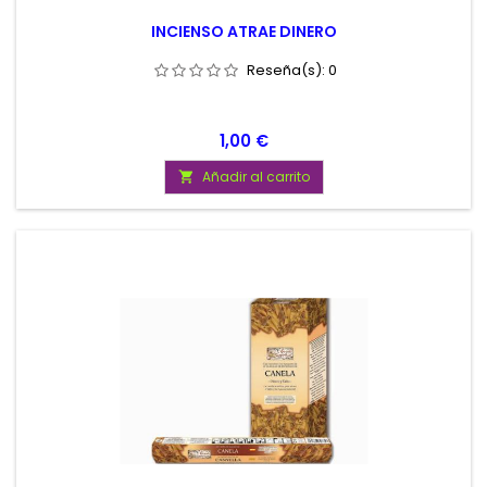
INCIENSO ATRAE DINERO
Reseña(s):
0
Precio
1,00 €
Añadir al carrito
