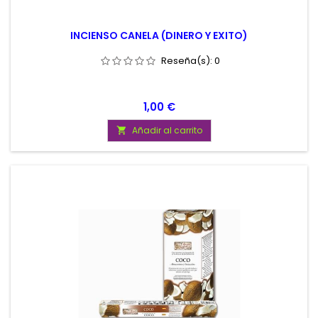
INCIENSO CANELA (DINERO Y EXITO)
Reseña(s):
0
Precio
1,00 €
Añadir al carrito
