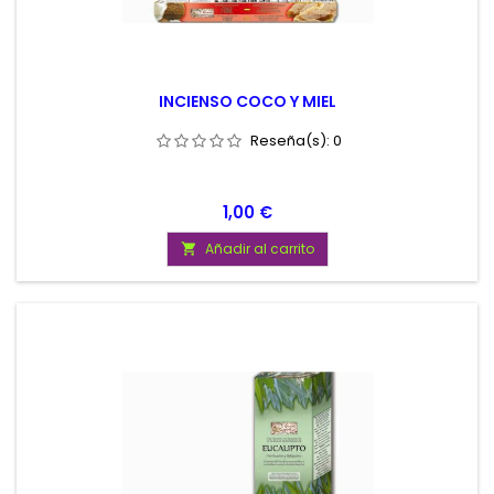
INCIENSO COCO Y MIEL
Reseña(s):
0
Precio
1,00 €
Añadir al carrito
