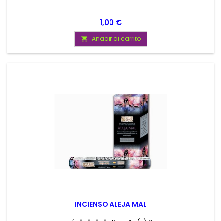
Precio
1,00 €
Añadir al carrito

INCIENSO ALEJA MAL