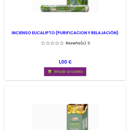
INCIENSO EUCALIPTO (PURIFICACION Y RELAJACIÓN)
Reseña(s):
0
Precio
1,00 €
Añadir al carrito
