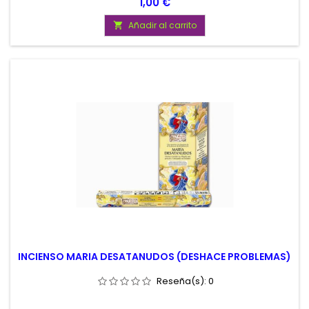
Precio
1,00 €
Añadir al carrito

INCIENSO MARIA DESATANUDOS (DESHACE PROBLEMAS)
Reseña(s):
0