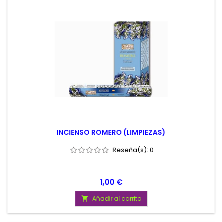
INCIENSO ROMERO (LIMPIEZAS)
Reseña(s):
0
Precio
1,00 €
Añadir al carrito
