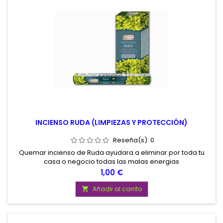
INCIENSO RUDA (LIMPIEZAS Y PROTECCIÓN)
Reseña(s):
0
Quemar incienso de Ruda ayudara a eliminar por toda tu
casa o negocio todas las malas energias
Precio
1,00 €
Añadir al carrito
