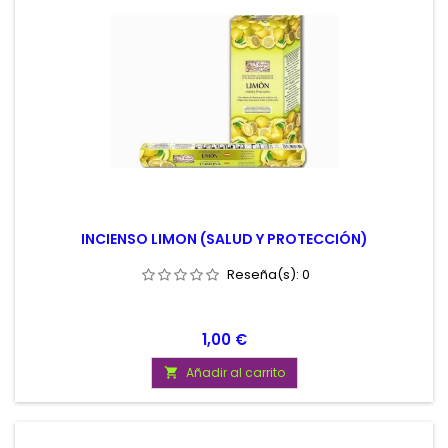
INCIENSO LIMON (SALUD Y PROTECCIÓN)
Reseña(s):
0
Precio
1,00 €
Añadir al carrito
