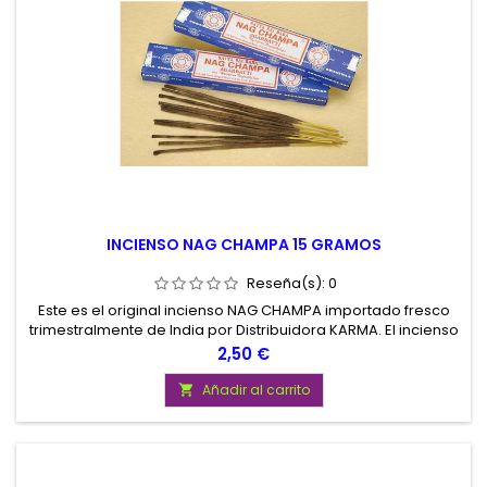
INCIENSO NAG CHAMPA 15 GRAMOS
Reseña(s):
0
Este es el original incienso NAG CHAMPA importado fresco
trimestralmente de India por Distribuidora KARMA. El incienso
NAG CHAMPA, elaborado según la técnica MASSALA,
Precio
2,50 €
contiene diferentes resinas entre las que destaca una
derivada de la flor de Champa.
Añadir al carrito
