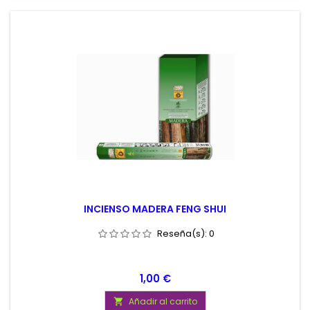
INCIENSO MADERA FENG SHUI
Reseña(s):
0
Precio
1,00 €
Añadir al carrito
