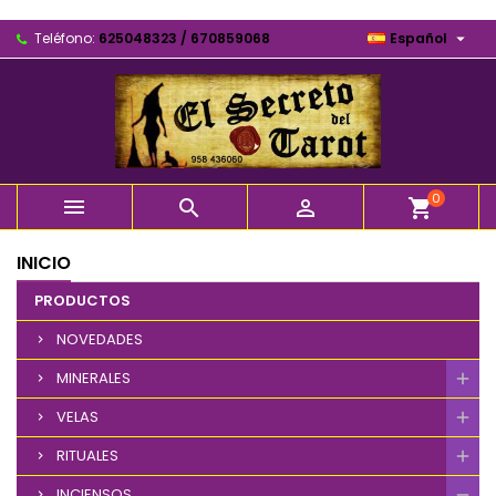

Teléfono:
625048323 / 670859068
Español
0



shopping_cart
INICIO
PRODUCTOS
NOVEDADES
MINERALES
VELAS
RITUALES
INCIENSOS