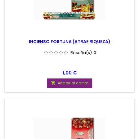
INCIENSO FORTUNA (ATRAE RIQUEZA)
Reseña(s):
0
Precio
1,00 €
Añadir al carrito
