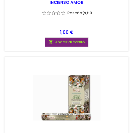
INCIENSO AMOR
Reseña(s):
0
Precio
1,00 €
Añadir al carrito
