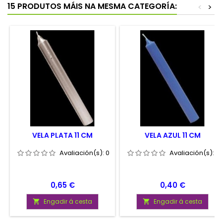
15 PRODUTOS MÁIS NA MESMA CATEGORÍA:
<
>
VELA PLATA 11 CM
VELA AZUL 11 CM
Avaliación(s):
0
Avaliación(s):
0
Prezo
Prezo
0,65 €
0,40 €
Engadir á cesta
Engadir á cesta

