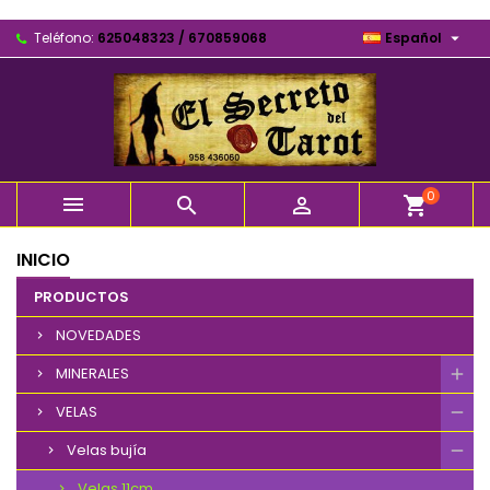

Teléfono:
625048323 / 670859068
Español
0



shopping_cart
INICIO
PRODUCTOS
NOVEDADES
MINERALES
VELAS
Velas bujía
Velas 11cm