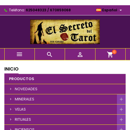

Teléfono:
625048323 / 670859068
Español
0



shopping_cart
INICIO
PRODUCTOS
NOVEDADES
MINERALES
VELAS
RITUALES
INCIENSOS