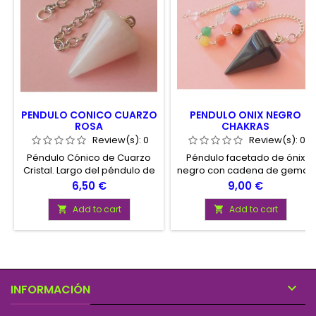
PENDULO CONICO CUARZO
PENDULO ONIX NEGRO
ROSA
CHAKRAS
Review(s):
0
Review(s):
0
Péndulo Cónico de Cuarzo
Péndulo facetado de ónix
Cristal. Largo del péndulo de
negro con cadena de gemas
3 a 3,5 centímetros
para chakras. Presentado en
Price
Price
6,50 €
9,00 €
envase con instrucciones de
uso
Add to cart
Add to cart



INFORMACIÓN