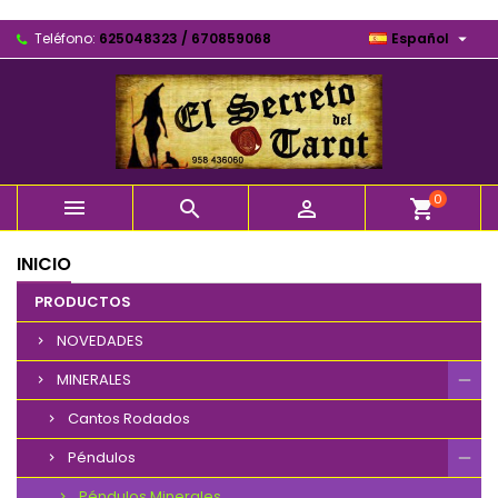

Teléfono:
625048323 / 670859068
Español
0



shopping_cart
INICIO
PRODUCTOS
NOVEDADES
MINERALES
Cantos Rodados
Péndulos
Péndulos Minerales