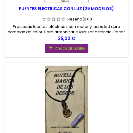
FUENTES ELECTRICAS CON LUZ (26 MODELOS)
Reseña(s):
0
Preciosas fuentes eléctricas con motor y luces led qure
cambian de color. Para armonizar cualquier estancia. Pocas
unidades, de ahí el precio que tienen. no te quedes sin la
Precio
35,00 €
tuya. Medidas aprox. 20 cm de diametro x 30 cm de alto
Añadir al carrito
