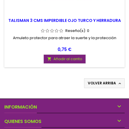
TALISMAN 3 CMS IMPERDIBLE OJO TURCO Y HERRADURA
Reseña(s):
0
Amuleto protector para atraer la suerte y la protección
Precio
0,75 €
Añadir al carrito

VOLVER ARRIBA


INFORMACIÓN

QUIENES SOMOS