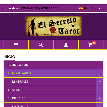

Teléfono:
625048323 / 670859068
Español
0



shopping_cart
INICIO
PRODUCTOS
NOVEDADES
MINERALES
VELAS
RITUALES
INCIENSOS