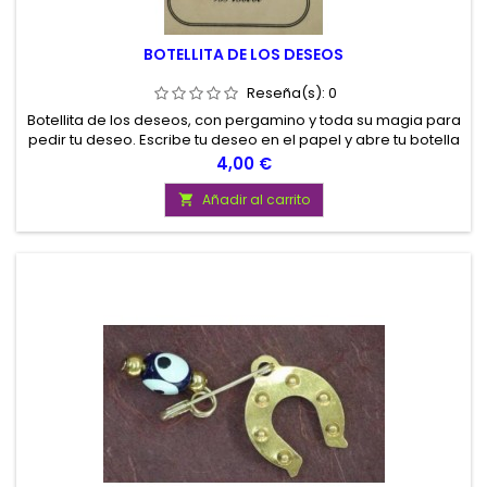
BOTELLITA DE LOS DESEOS
Reseña(s):
0
Botellita de los deseos, con pergamino y toda su magia para
pedir tu deseo. Escribe tu deseo en el papel y abre tu botella
magica y sopla en direccion del aire mientras visualizas tu
Precio
4,00 €
deseo, Deja que los polvos mágicos vuelen y espera que tu
deseo se haga realidad
Añadir al carrito
