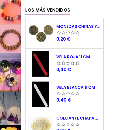
LOS MÁS VENDIDOS
MONEDAS CHINAS YING YANG
Precio
0,20 €
VELA ROJA 11 CM
Precio
0,40 €
VELA BLANCA 11 CM
Precio
0,40 €
COLGANTE CHAPA NACAR TETRAGRAMATON 5 CM