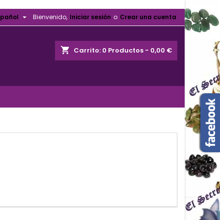

spañol
Bienvenido,
Iniciar sesión
o
Crear una cuenta
shopping_cart
Carrito:
0
Productos - 0,00 €