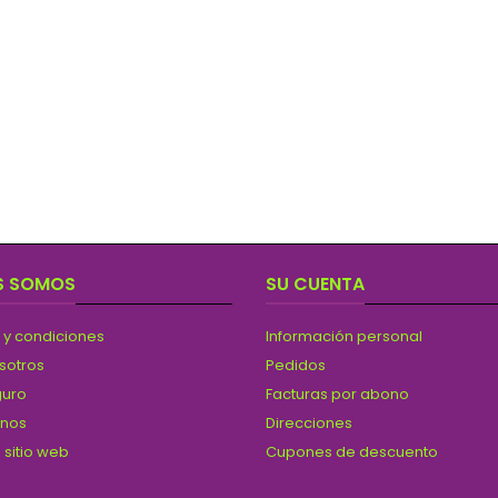
S SOMOS
SU CUENTA
 y condiciones
Información personal
sotros
Pedidos
guro
Facturas por abono
anos
Direcciones
 sitio web
Cupones de descuento