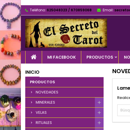
Teléfono:
625048323 / 670859068
Email:
secreto
MI FACEBOOK
PRODUCTOS
NO
NOVE
INICIO
PRODUCTOS
Lame
NOVEDADES
Realic
MINERALES
VELAS
RITUALES