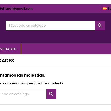
deltarot@gmail.com
E

VEDADES
DADES
ntamos las molestias.
e una nueva búsqueda sobre su interés
