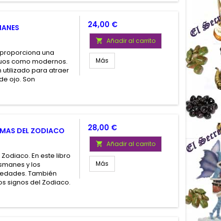
Precio
24,00 €
MANES
Añadir al carrito

o proporciona una
Más
iguos como modernos.
utilizado para atraer
 de ojo. Son
Precio
28,00 €
GEMAS DEL ZODIACO
Añadir al carrito

Zodiaco. En este libro
Más
ismanes y los
opiedades. También
os signos del Zodiaco.