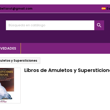
deltarot@gmail.com
E

VEDADES
uletos y Supersticiones
Libros de Amuletos y Supersticion