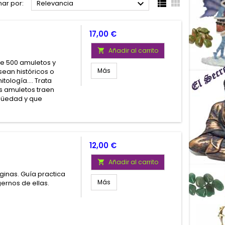



ar por:
Relevancia
Precio
17,00 €
Añadir al carrito

de 500 amuletos y
Más
sean históricos o
tología.... Trata
os amuletos traen
igüedad y que
Precio
12,00 €
Añadir al carrito

áginas. Guía practica
Más
gernos de ellas.