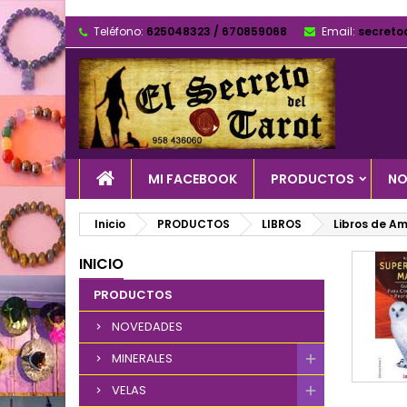
Teléfono:
625048323 / 670859068
Email:
secreto
MI FACEBOOK
PRODUCTOS
NO
Inicio
PRODUCTOS
LIBROS
Libros de Am
INICIO
PRODUCTOS
NOVEDADES
MINERALES
VELAS