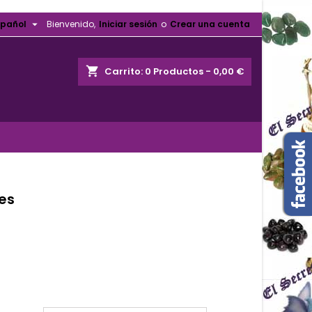

spañol
Bienvenido,
Iniciar sesión
o
Crear una cuenta
shopping_cart
Carrito:
0
Productos - 0,00 €
es