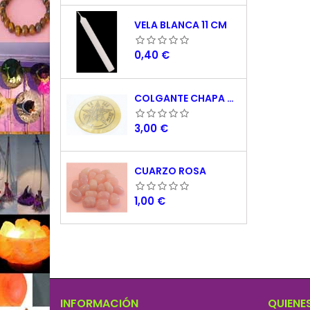
VELA BLANCA 11 CM
Precio
0,40 €
COLGANTE CHAPA NACAR TETRAGRAMATON 5 CM
Precio
3,00 €
CUARZO ROSA
Precio
1,00 €
INFORMACIÓN
QUIENE