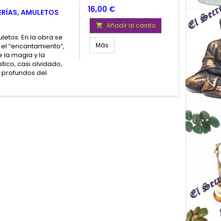
Precio
16,00 €
ERÍAS, AMULETOS
Añadir al carrito

letos. En la obra se
Más
 el “encantamiento”,
e la magia y la
tico, casi olvidado,
 profundos del