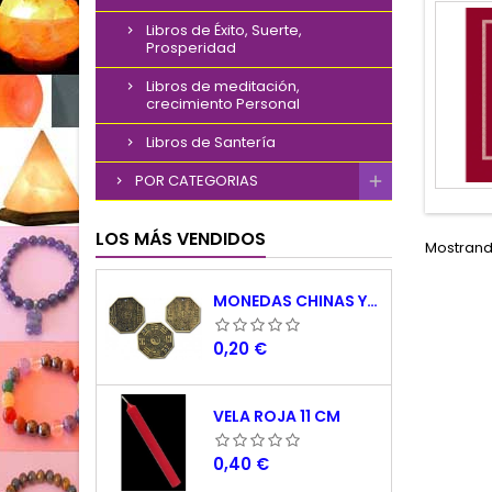
Libros de Éxito, Suerte,
Prosperidad
Libros de meditación,
crecimiento Personal
Libros de Santería
POR CATEGORIAS
LOS MÁS VENDIDOS
Mostrando
MONEDAS CHINAS YING YANG
Precio
0,20 €
VELA ROJA 11 CM
Precio
0,40 €