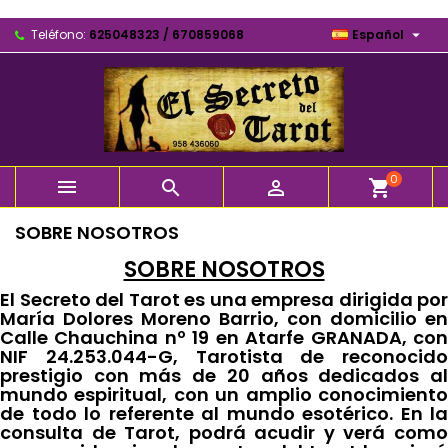

Teléfono:
625048323 / 670859068
Español
0



shopping_cart
SOBRE NOSOTROS
SOBRE NOSOTROS
El Secreto del Tarot es una empresa dirigida por
María Dolores Moreno Barrio, con domicilio en
Calle Chauchina nº 19 en Atarfe GRANADA, con
NIF 24.253.044-G, Tarotista de reconocido
prestigio con más de 20 años dedicados al
mundo espiritual, con un amplio conocimiento
de todo lo referente al mundo esotérico. En la
consulta de Tarot, podrá acudir y verá como