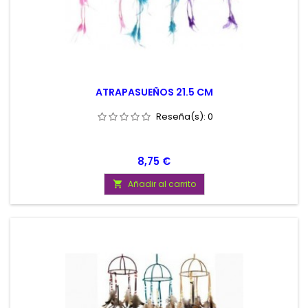
ATRAPASUEÑOS 21.5 CM
Reseña(s):
0
Precio
8,75 €
Añadir al carrito
