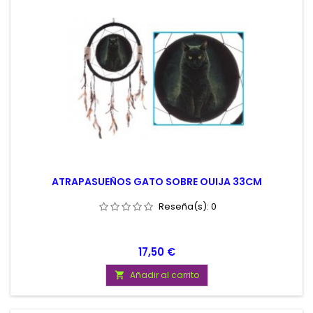
ATRAPASUEÑOS GATO SOBRE OUIJA 33CM
Reseña(s):
0
Precio
17,50 €
Añadir al carrito
