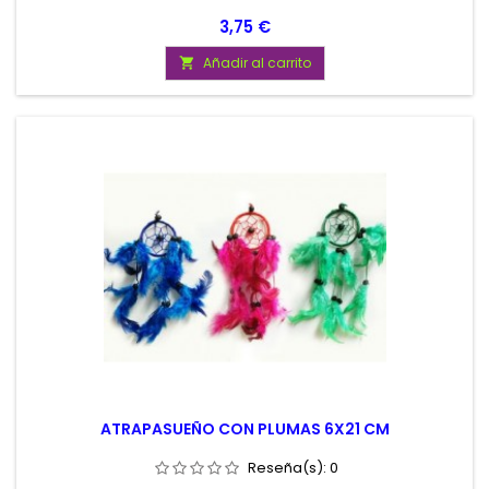
Precio
3,75 €
Añadir al carrito

ATRAPASUEÑO CON PLUMAS 6X21 CM
Reseña(s):
0