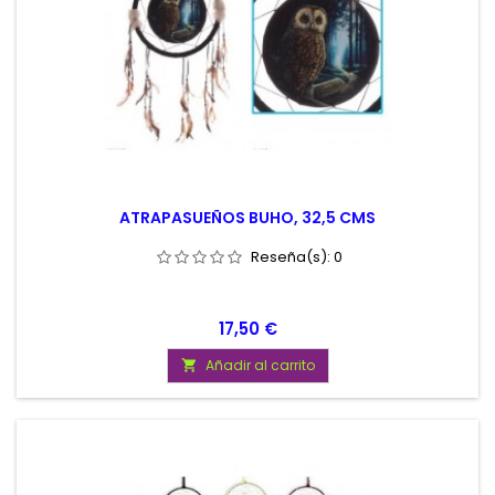
ATRAPASUEÑOS BUHO, 32,5 CMS
Reseña(s):
0
Precio
17,50 €
Añadir al carrito
