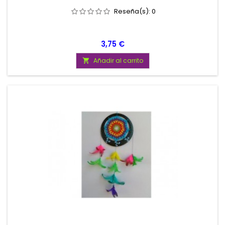
Reseña(s):
0
Precio
3,75 €
Añadir al carrito
