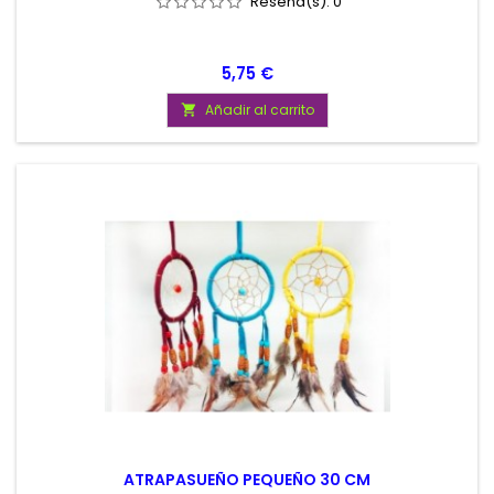
Reseña(s):
0
Precio
5,75 €
Añadir al carrito

ATRAPASUEÑO PEQUEÑO 30 CM