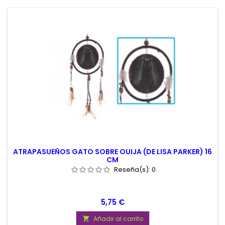
ATRAPASUEÑOS GATO SOBRE OUIJA (DE LISA PARKER) 16
CM
Reseña(s):
0
Precio
5,75 €
Añadir al carrito
