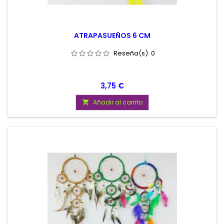
ATRAPASUEÑOS 6 CM
Reseña(s):
0
Precio
3,75 €
Añadir al carrito
