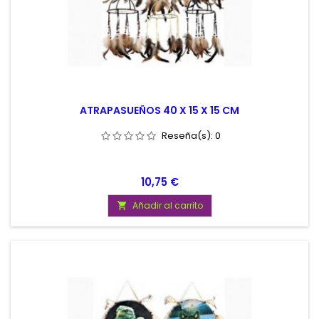
ATRAPASUEÑOS 40 X 15 X 15 CM
Reseña(s):
0
Precio
10,75 €
Añadir al carrito
