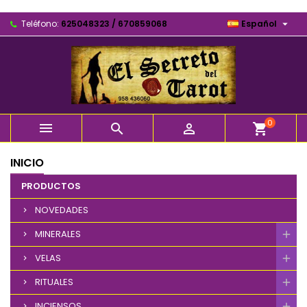

Teléfono:
625048323 / 670859068
Español
0



shopping_cart
INICIO
PRODUCTOS
NOVEDADES
MINERALES
VELAS
RITUALES
INCIENSOS