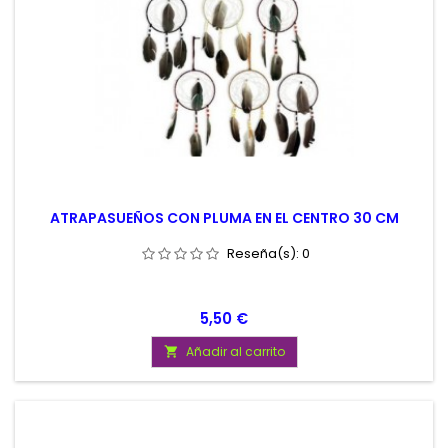
ATRAPASUEÑOS CON PLUMA EN EL CENTRO 30 CM
Reseña(s):
0
Precio
5,50 €
Añadir al carrito
