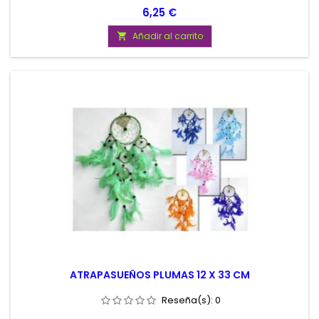
Precio
6,25 €
Añadir al carrito

ATRAPASUEÑOS PLUMAS 12 X 33 CM
Reseña(s):
0