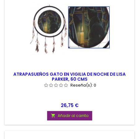
ATRAPASUEÑOS GATO EN VIGILIA DE NOCHE DE LISA
PARKER, 60 CMS
Reseña(s):
0
Precio
26,75 €
Añadir al carrito
