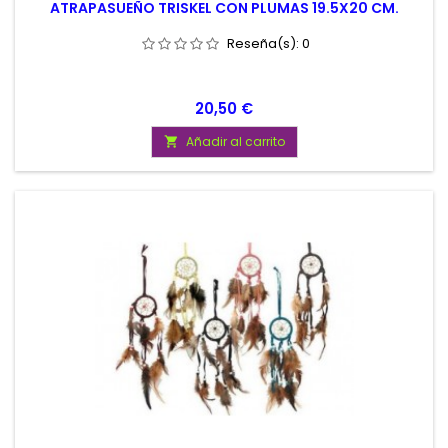
ATRAPASUEÑO TRISKEL CON PLUMAS 19.5X20 CM.
Reseña(s):
0
Precio
20,50 €
Añadir al carrito
