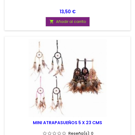
Precio
13,50 €
Añadir al carrito

MINI ATRAPASUEÑOS 5 X 23 CMS
Reseña(s):
0