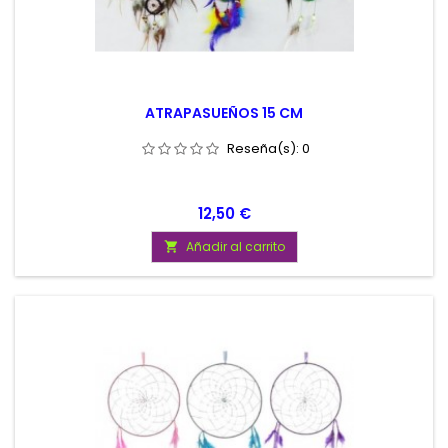
ATRAPASUEÑOS 15 CM
Reseña(s):
0
Precio
12,50 €
Añadir al carrito
