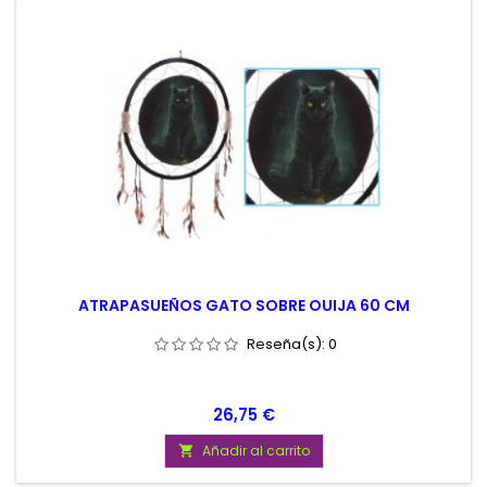
ATRAPASUEÑOS GATO SOBRE OUIJA 60 CM
Reseña(s):
0
Precio
26,75 €
Añadir al carrito
