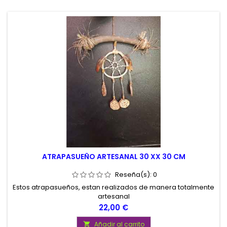
ATRAPASUEÑO ARTESANAL 30 XX 30 CM
Reseña(s):
0
Estos atrapasueños, estan realizados de manera totalmente
artesanal
Precio
22,00 €
Añadir al carrito
