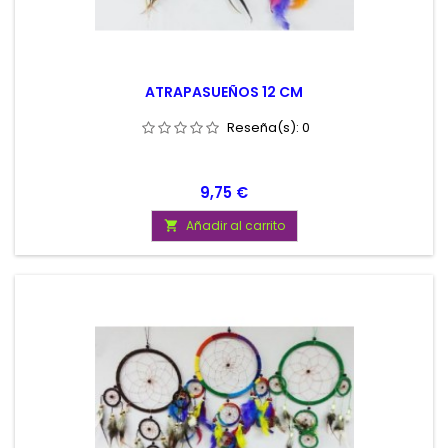
ATRAPASUEÑOS 12 CM
Reseña(s):
0
Precio
9,75 €
Añadir al carrito
