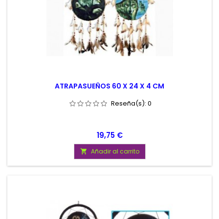
ATRAPASUEÑOS 60 X 24 X 4 CM
Reseña(s):
0
Precio
19,75 €
Añadir al carrito
