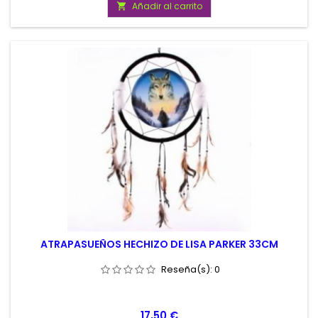
Añadir al carrito

ATRAPASUEÑOS HECHIZO DE LISA PARKER 33CM
Reseña(s):
0
Precio
17,50 €