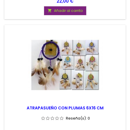
Precio
22,00 €
Añadir al carrito

ATRAPASUEÑO CON PLUMAS 6X16 CM
Reseña(s):
0