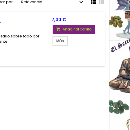



ar por:
Relevancia
Precio
7,00 €
L
Añadir al carrito

usarlo sobre todo por
Más
iente