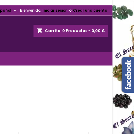

spañol
Bienvenido,
Iniciar sesión
o
Crear una cuenta
shopping_cart
Carrito:
0
Productos - 0,00 €