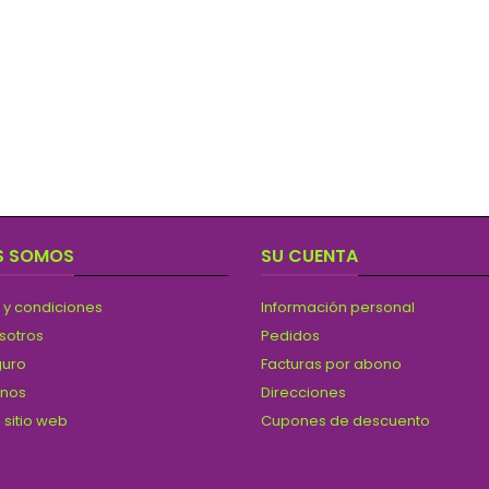
S SOMOS
SU CUENTA
 y condiciones
Información personal
sotros
Pedidos
guro
Facturas por abono
anos
Direcciones
 sitio web
Cupones de descuento