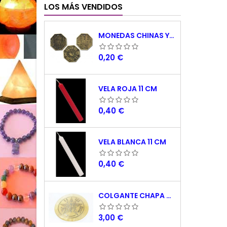
LOS MÁS VENDIDOS
MONEDAS CHINAS YING YANG
Precio
0,20 €
VELA ROJA 11 CM
Precio
0,40 €
VELA BLANCA 11 CM
Precio
0,40 €
COLGANTE CHAPA NACAR TETRAGRAMATON 5 CM
Precio
3,00 €