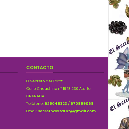
CONTACTO
El Secreto del Tarot
Calle Chauchina nº 19 18.230 Atarfe
GRANADA
Teléfono:
625048323 / 670859068
Email:
secretodeltarot@gmail.com