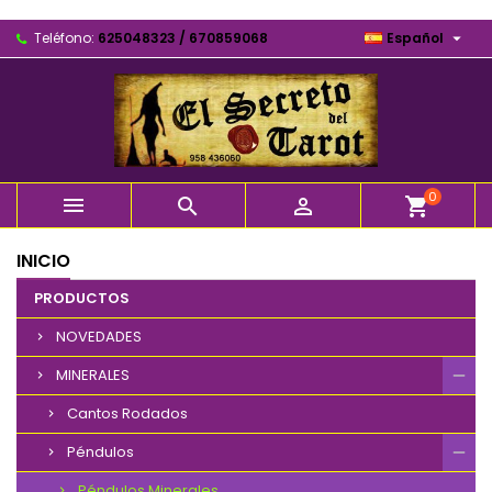

Teléfono:
625048323 / 670859068
Español
0



shopping_cart
INICIO
PRODUCTOS
NOVEDADES
MINERALES
Cantos Rodados
Péndulos
Péndulos Minerales