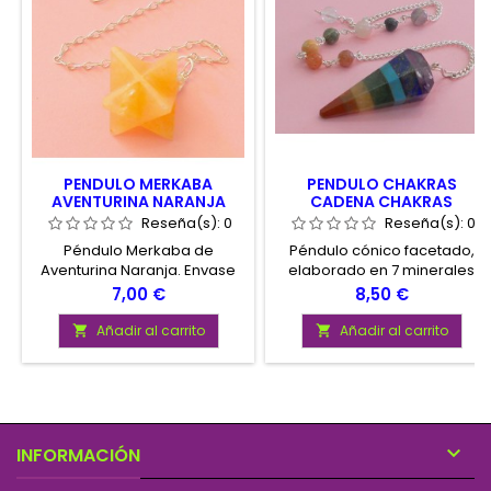
PENDULO MERKABA
PENDULO CHAKRAS
AVENTURINA NARANJA
CADENA CHAKRAS
Reseña(s):
0
Reseña(s):
0
Péndulo Merkaba de
Péndulo cónico facetado,
Aventurina Naranja. Envase
elaborado en 7 minerales
con instrucciones de uso
para los chakras. Cadena
Precio
Precio
7,00 €
8,50 €
con 7 esferas minerales para
chakras. Presentado en
Añadir al carrito
Añadir al carrito


envase con instrucciones de
uso

INFORMACIÓN