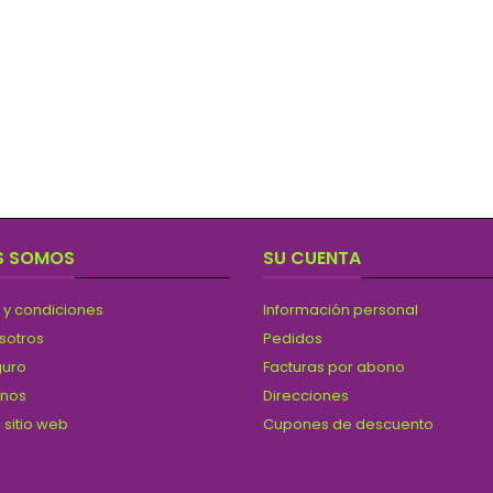
S SOMOS
SU CUENTA
 y condiciones
Información personal
sotros
Pedidos
guro
Facturas por abono
anos
Direcciones
 sitio web
Cupones de descuento