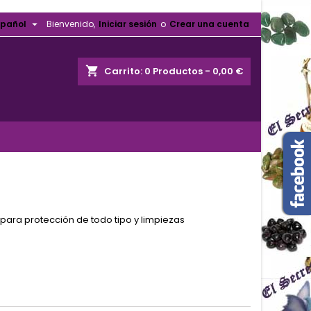

spañol
Bienvenido,
Iniciar sesión
o
Crear una cuenta
shopping_cart
Carrito:
0
Productos - 0,00 €
para protección de todo tipo y limpiezas