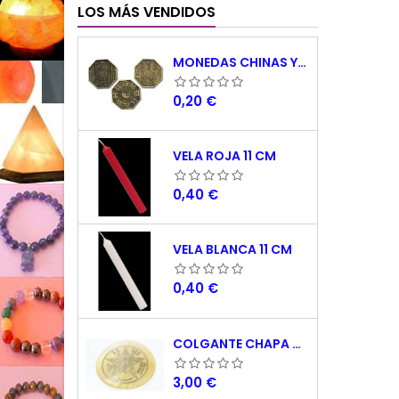
LOS MÁS VENDIDOS
MONEDAS CHINAS YING YANG
Precio
0,20 €
VELA ROJA 11 CM
Precio
0,40 €
VELA BLANCA 11 CM
Precio
0,40 €
COLGANTE CHAPA NACAR TETRAGRAMATON 5 CM
Precio
3,00 €