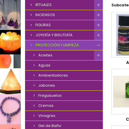
RITUALES
Subcate
INCIENSOS
FIGURAS
JOYERÍA Y BISUTERÍA
PROTECCIÓN Y LIMPIEZA
Aceites
A
Aguas
Ambientadores
Jabones
Fregasuelos
Cremas
Vinagres
C
Gel de Baño