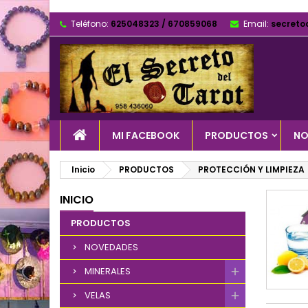
Teléfono:
625048323 / 670859068
Email:
secreto
MI FACEBOOK
PRODUCTOS
NO
Inicio
PRODUCTOS
PROTECCIÓN Y LIMPIEZA
INICIO
PRODUCTOS
NOVEDADES
MINERALES
VELAS