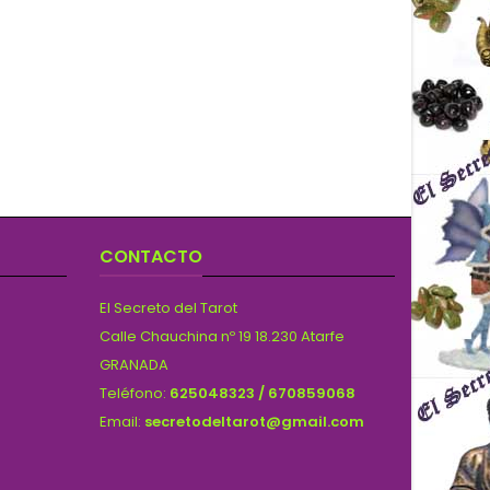
CONTACTO
El Secreto del Tarot
Calle Chauchina nº 19 18.230 Atarfe
GRANADA
Teléfono:
625048323 / 670859068
Email:
secretodeltarot@gmail.com