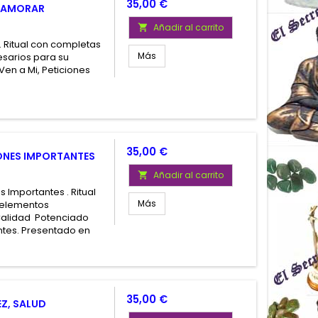
Precio
35,00 €
 ENAMORAR
Añadir al carrito

 . Ritual con completas
Más
esarios para su
Ven a Mi, Peticiones
Precio
35,00 €
IONES IMPORTANTES
Añadir al carrito

s Importantes . Ritual
Más
s elementos
 Calidad Potenciado
antes. Presentado en
Precio
35,00 €
Z, SALUD