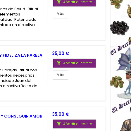
Añadir al carrito

nes de Salud . Ritual
Más
s elementos
 Calidad Potenciado
ntado en atractiva
Precio
35,00 €
 FIDELIZA LA PAREJA
Añadir al carrito

a Parejas. Ritual con
Más
ementos necesarios
tenciado Juan del
n atractiva Bolsa de
Precio
35,00 €
R Y CONSEGUIR AMOR
Añadir al carrito
