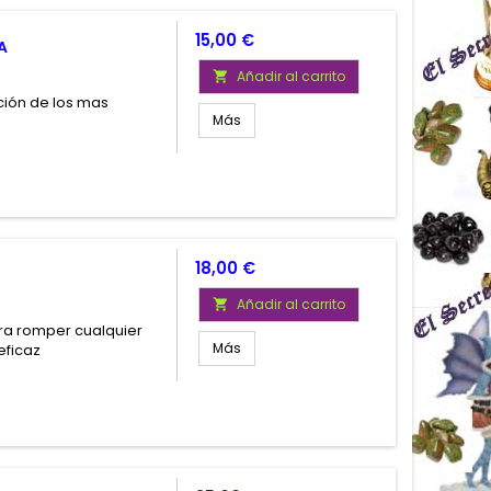
Precio
15,00 €
A
Añadir al carrito

ción de los mas
Más
Precio
18,00 €
Añadir al carrito

ra romper cualquier
Más
eficaz