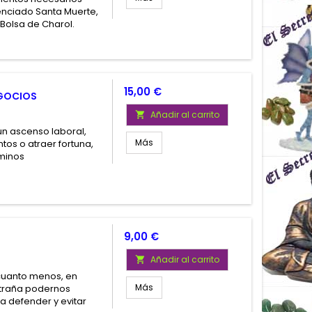
tenciado Santa Muerte,
 Bolsa de Charol.
Precio
15,00 €
EGOCIOS
Añadir al carrito

un ascenso laboral,
Más
tos o atraer fortuna,
minos
Precio
9,00 €
Añadir al carrito

 cuanto menos, en
Más
xtraña podernos
ara defender y evitar