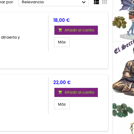



ar por:
Relevancia
Precio
18,00 €
Añadir al carrito

 atraerla y
Más
Precio
22,00 €
Añadir al carrito

Más