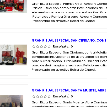
Gran Ritual Especial Pomba Gira, Atraer y Cons
Pasión. Ritual con completas instrucciones de us
elementos necesarios para su realización. Gran
Potenciado Pomba Gira para Atraer y Consegui
Presentado en atractiva Bolsa de Charol.
GRAN RITUAL ESPECIAL SAN CIPRIANO, CON
Reseña(s):
0
Gran Ritual Especial San Cipriano, contra Malefici
completas instrucciones de uso y todos los el
para su realización. Gran Ritual de Calidad Po
para destruir magias y hechizos, Peticiones dific
Presentado en atractiva Bolsa de Charol.
GRAN RITUAL ESPECIAL SANTA MUERTE, ABR
Reseña(s):
0
Gran Ritual Especial Santa Muerte, Abre Caminos 
completas instrucciones de uso y todos los el