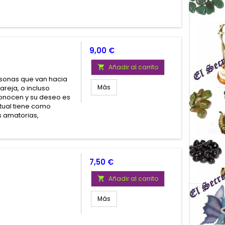
Precio
9,00 €
Añadir al carrito

ersonas que van hacia
Más
reja, o incluso
conocen y su deseo es
itual tiene como
s amatorias,
Precio
7,50 €
Añadir al carrito

Más