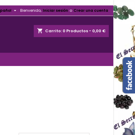

spañol
Bienvenido,
Iniciar sesión
o
Crear una cuenta
shopping_cart
Carrito:
0
Productos - 0,00 €