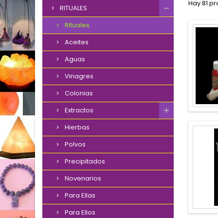
Hay 81 pr
RITUALES
Rituales
Aceites
Aguas
Vinagres
Colonias
Extractos
Hierbas
Polvos
Precipitados
Novenarios
Para Ellas
Para Ellos