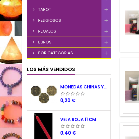
TAROT
RELIGIOSOS
REGALOS
LIBROS
POR CATEGORIAS
LOS MÁS VENDIDOS
MONEDAS CHINAS YING YANG
Precio
0,20 €
VELA ROJA 11 CM
Precio
0,40 €