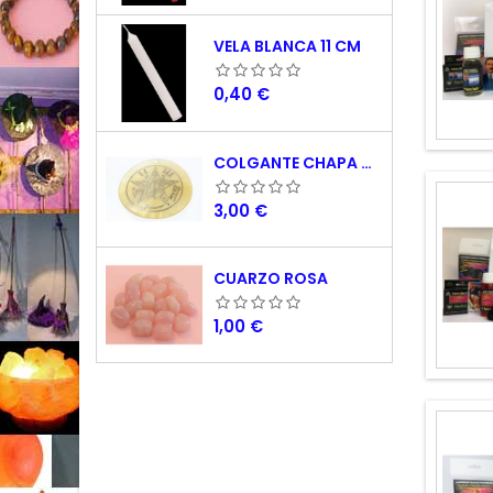
VELA BLANCA 11 CM
Precio
0,40 €
COLGANTE CHAPA NACAR TETRAGRAMATON 5 CM
Precio
3,00 €
CUARZO ROSA
Precio
1,00 €