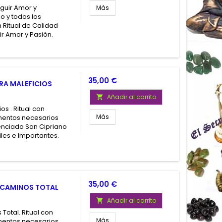
eguir Amor y
Más
o y todos los
 Ritual de Calidad
r Amor y Pasión.
Precio
35,00 €
TRA MALEFICIOS
Añadir al carrito

os . Ritual con
Más
ementos necesarios
tenciado San Cipriano
iles e Importantes.
Precio
35,00 €
E CAMINOS TOTAL
Añadir al carrito

Total. Ritual con
Más
ementos necesarios