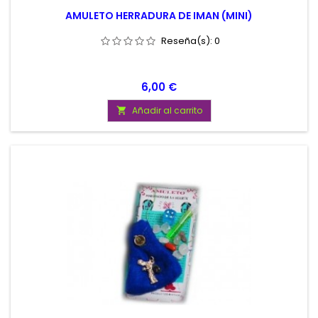
AMULETO HERRADURA DE IMAN (MINI)
Reseña(s):
0
Precio
6,00 €
Añadir al carrito
