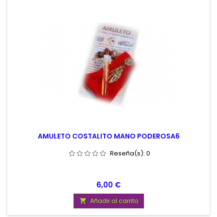
AMULETO COSTALITO MANO PODEROSA6
Reseña(s):
0
Precio
6,00 €
Añadir al carrito
