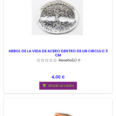
ARBOL DE LA VIDA DE ACERO DENTRO DE UN CIRCULO 3
CM
Reseña(s):
0
Precio
4,00 €
Añadir al carrito
