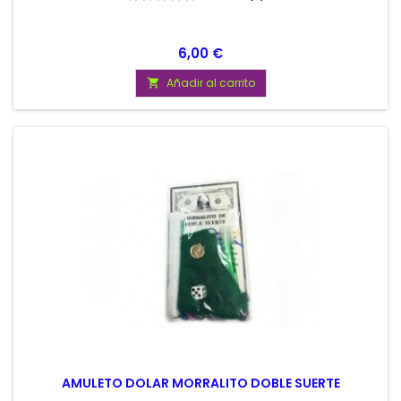
Precio
6,00 €
Añadir al carrito

AMULETO DOLAR MORRALITO DOBLE SUERTE