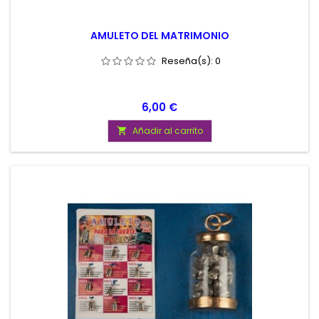
AMULETO DEL MATRIMONIO
Reseña(s):
0
Precio
6,00 €
Añadir al carrito
