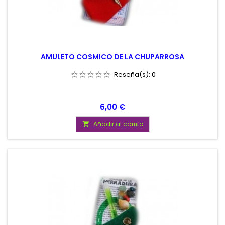
AMULETO COSMICO DE LA CHUPARROSA
Reseña(s):
0
Precio
6,00 €
Añadir al carrito
