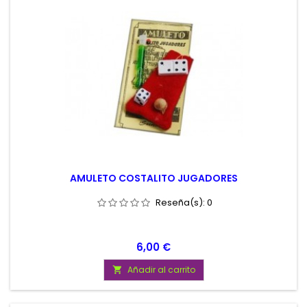
AMULETO COSTALITO JUGADORES
Reseña(s):
0
Precio
6,00 €
Añadir al carrito
