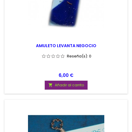
AMULETO LEVANTA NEGOCIO
Reseña(s):
0
Precio
6,00 €
Añadir al carrito
