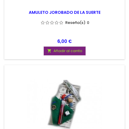
AMULETO JOROBADO DE LA SUERTE
Reseña(s):
0
Precio
6,00 €
Añadir al carrito
