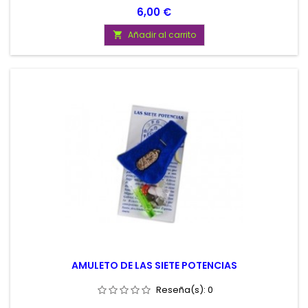
Precio
6,00 €
Añadir al carrito

AMULETO DE LAS SIETE POTENCIAS
Reseña(s):
0