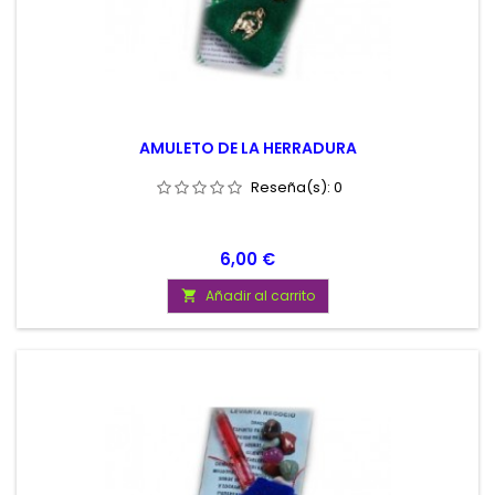
AMULETO DE LA HERRADURA
Reseña(s):
0
Precio
6,00 €
Añadir al carrito
