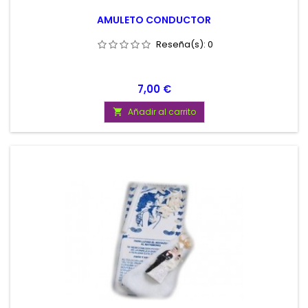
AMULETO CONDUCTOR
Reseña(s):
0
Precio
7,00 €
Añadir al carrito
