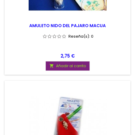
AMULETO NIDO DEL PAJARO MACUA
Reseña(s):
0
Precio
2,75 €
Añadir al carrito
