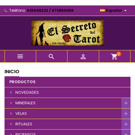

Teléfono:
625048323 / 670859068
Español
0



shopping_cart
INICIO
PRODUCTOS
NOVEDADES
MINERALES
VELAS
RITUALES
INCIENSOS