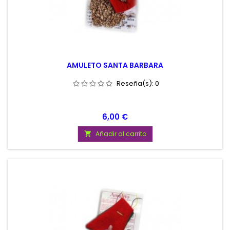
AMULETO SANTA BARBARA
Reseña(s):
0
Precio
6,00 €
Añadir al carrito
