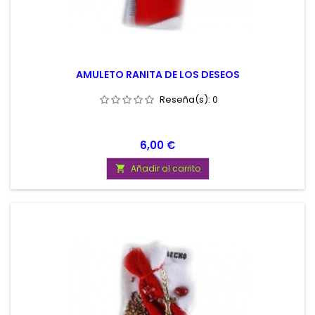
AMULETO RANITA DE LOS DESEOS
Reseña(s):
0
Precio
6,00 €
Añadir al carrito
