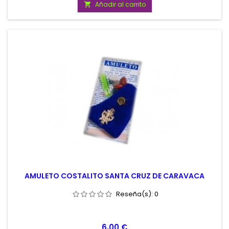
Añadir al carrito

AMULETO COSTALITO SANTA CRUZ DE CARAVACA
Reseña(s):
0
Precio
6,00 €