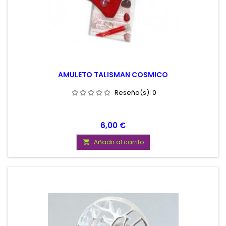
AMULETO TALISMAN COSMICO
Reseña(s):
0
Precio
6,00 €
Añadir al carrito
