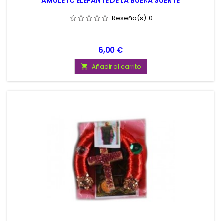
AMULETO ELEFANTE DE LA BUENA SUERTE
Reseña(s):
0
Precio
6,00 €
Añadir al carrito
