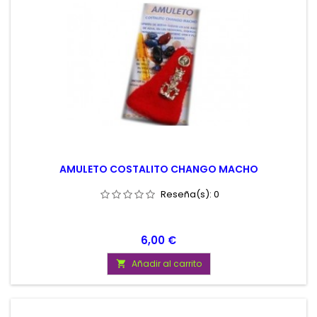
AMULETO COSTALITO CHANGO MACHO
Reseña(s):
0
Precio
6,00 €
Añadir al carrito
