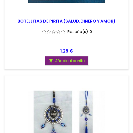
BOTELLITAS DE PIRITA (SALUD,DINERO Y AMOR)
Reseña(s):
0
Precio
1,25 €
Añadir al carrito
