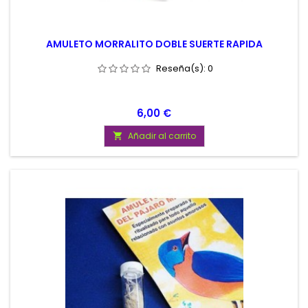
AMULETO MORRALITO DOBLE SUERTE RAPIDA
Reseña(s):
0
Precio
6,00 €
Añadir al carrito
