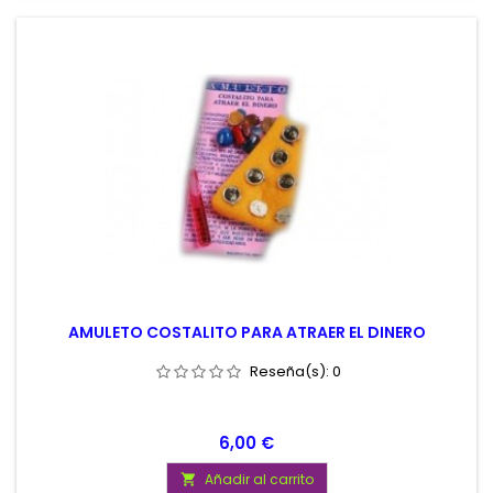
AMULETO COSTALITO PARA ATRAER EL DINERO
Reseña(s):
0
Precio
6,00 €
Añadir al carrito
