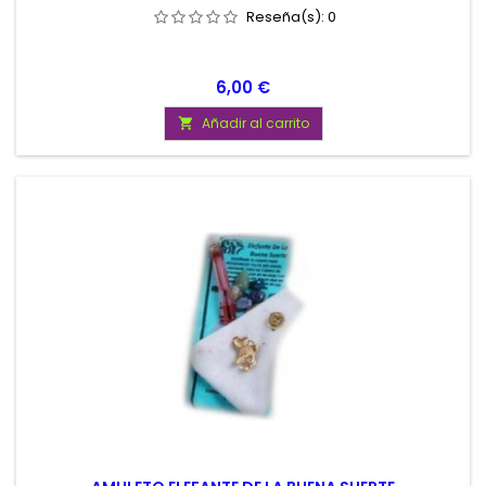
Reseña(s):
0
Precio
6,00 €
Añadir al carrito
