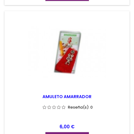
AMULETO AMARRADOR
Reseña(s):
0
Precio
6,00 €