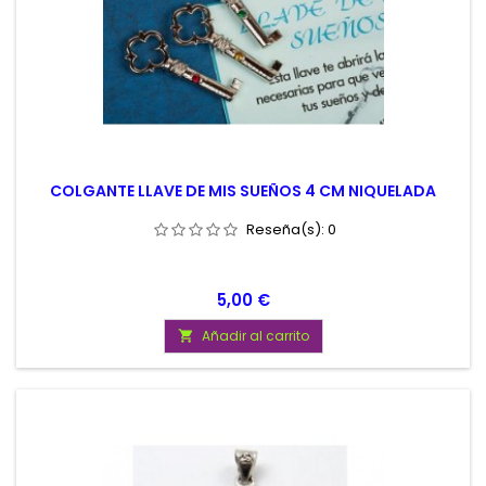
COLGANTE LLAVE DE MIS SUEÑOS 4 CM NIQUELADA
Reseña(s):
0
Precio
5,00 €
Añadir al carrito
