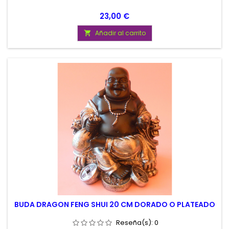
Precio
23,00 €
Añadir al carrito

BUDA DRAGON FENG SHUI 20 CM DORADO O PLATEADO
Reseña(s):
0