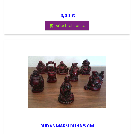
Precio
13,00 €
Añadir al carrito

BUDAS MARMOLINA 5 CM