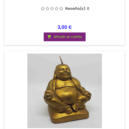
Reseña(s):
0
Precio
3,00 €
Añadir al carrito
