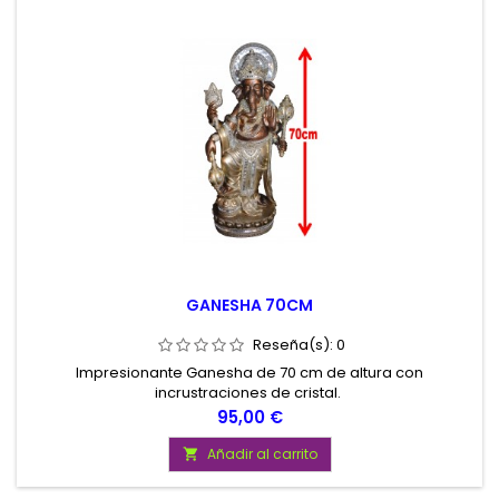
GANESHA 70CM
Reseña(s):
0
Impresionante Ganesha de 70 cm de altura con
incrustraciones de cristal.
Precio
95,00 €
Añadir al carrito
