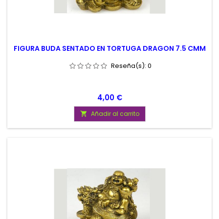
FIGURA BUDA SENTADO EN TORTUGA DRAGON 7.5 CMM
Reseña(s):
0
Precio
4,00 €
Añadir al carrito
