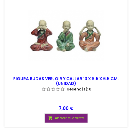
FIGURA BUDAS VER, OIR Y CALLAR 13 X 9.5 X 6.5 CM.
(UNIDAD)
Reseña(s):
0
Precio
7,00 €
Añadir al carrito
