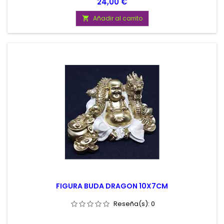
Precio
24,00 €
Añadir al carrito

FIGURA BUDA DRAGON 10X7CM
Reseña(s):
0