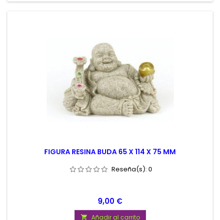
FIGURA RESINA BUDA 65 X 114 X 75 MM
Reseña(s):
0
Precio
9,00 €
Añadir al carrito
