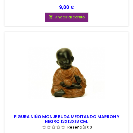
Precio
9,00 €
Añadir al carrito

FIGURA NIÑO MONJE BUDA MEDITANDO MARRON Y
NEGRO 13X13X18 CM.
Reseña(s):
0