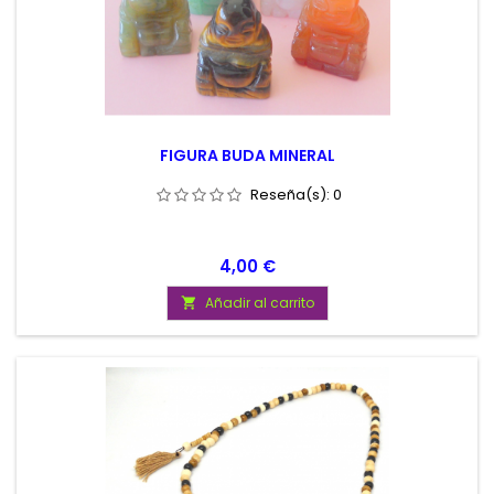
FIGURA BUDA MINERAL
Reseña(s):
0
Precio
4,00 €
Añadir al carrito
