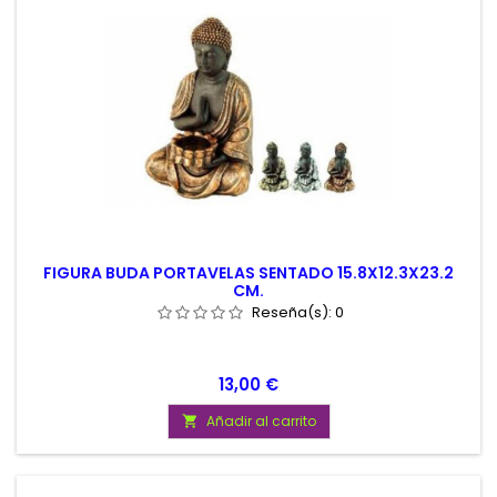
FIGURA BUDA PORTAVELAS SENTADO 15.8X12.3X23.2
CM.
Reseña(s):
0
Precio
13,00 €
Añadir al carrito
