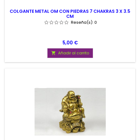
COLGANTE METAL OM CON PIEDRAS 7 CHAKRAS 3 X 3.5
CM
Reseña(s):
0
Precio
5,00 €
Añadir al carrito
