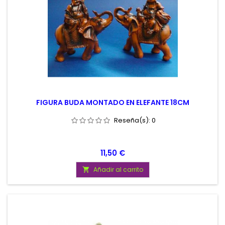
FIGURA BUDA MONTADO EN ELEFANTE 18CM
Reseña(s):
0
Precio
11,50 €
Añadir al carrito
