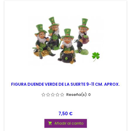
FIGURA DUENDE VERDE DE LA SUERTE 9-11 CM. APROX.
Reseña(s):
0
Precio
7,50 €
Añadir al carrito
