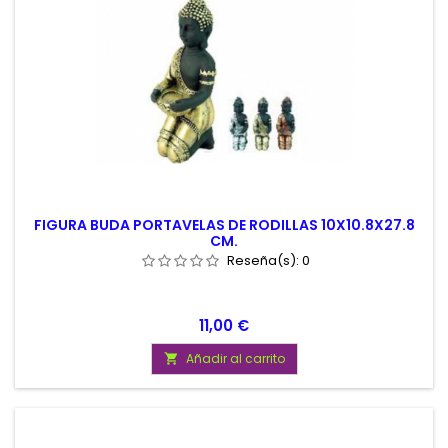
FIGURA BUDA PORTAVELAS DE RODILLAS 10X10.8X27.8
CM.
Reseña(s):
0
Precio
11,00 €
Añadir al carrito
