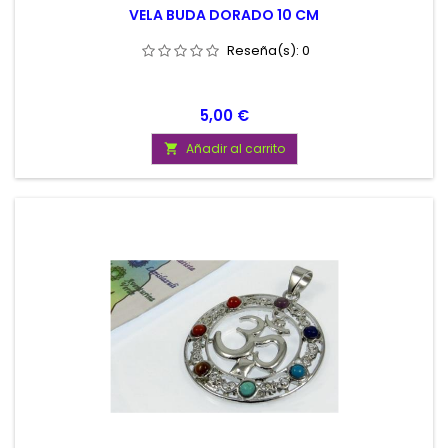
VELA BUDA DORADO 10 CM
Reseña(s):
0
Precio
5,00 €
Añadir al carrito
