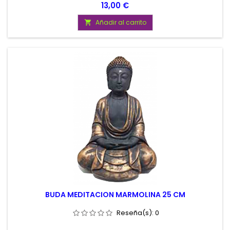
Precio
13,00 €
Añadir al carrito

BUDA MEDITACION MARMOLINA 25 CM
Reseña(s):
0