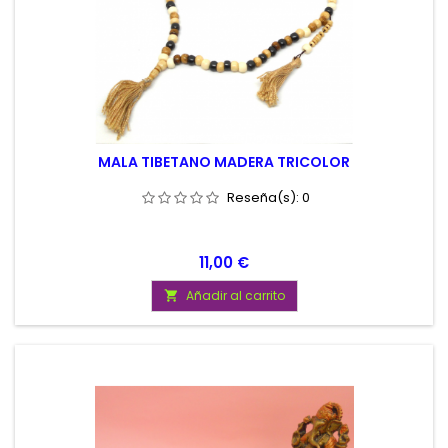
MALA TIBETANO MADERA TRICOLOR
Reseña(s):
0
Precio
11,00 €
Añadir al carrito
