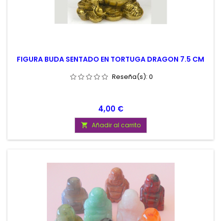
FIGURA BUDA SENTADO EN TORTUGA DRAGON 7.5 CM
Reseña(s):
0
Precio
4,00 €
Añadir al carrito
