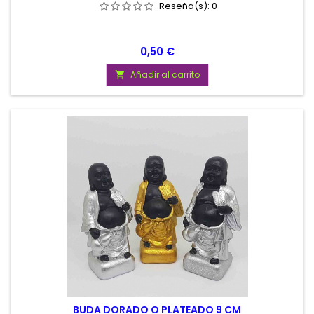
Reseña(s):
0
Precio
0,50 €
Añadir al carrito

BUDA DORADO O PLATEADO 9 CM