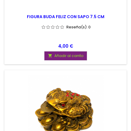
FIGURA BUDA FELIZ CON SAPO 7.5 CM
Reseña(s):
0
Precio
4,00 €
Añadir al carrito
