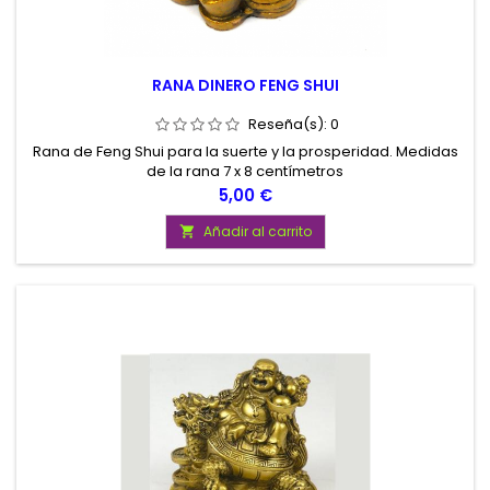
RANA DINERO FENG SHUI
Reseña(s):
0
Rana de Feng Shui para la suerte y la prosperidad. Medidas
de la rana 7 x 8 centímetros
Precio
5,00 €
Añadir al carrito
