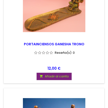
PORTAINCIENSOS GANESHA TRONO
Reseña(s):
0
Precio
12,00 €
Añadir al carrito
