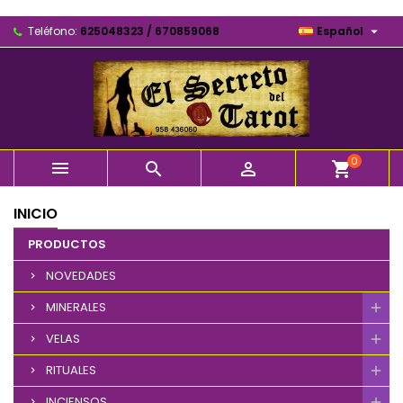

Teléfono:
625048323 / 670859068
Español
0



shopping_cart
INICIO
PRODUCTOS
NOVEDADES
MINERALES
VELAS
RITUALES
INCIENSOS