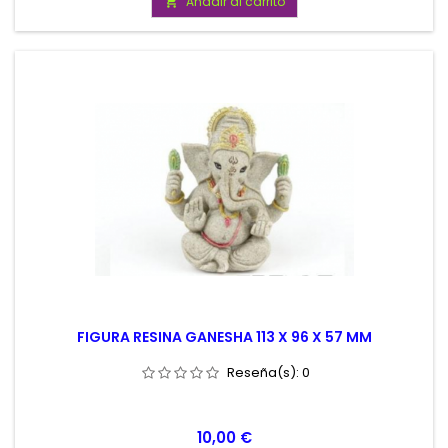
Añadir al carrito

FIGURA RESINA GANESHA 113 X 96 X 57 MM
Reseña(s):
0
Precio
10,00 €