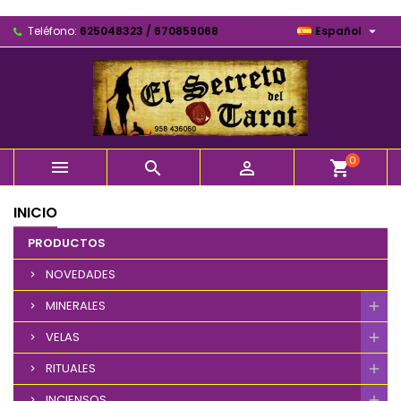

Teléfono:
625048323 / 670859068
Español
0



shopping_cart
INICIO
PRODUCTOS
NOVEDADES
MINERALES
VELAS
RITUALES
INCIENSOS