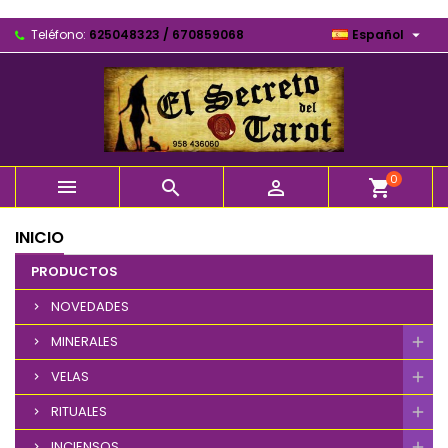

Teléfono:
625048323 / 670859068
Español
0



shopping_cart
INICIO
PRODUCTOS
NOVEDADES
MINERALES
VELAS
RITUALES
INCIENSOS