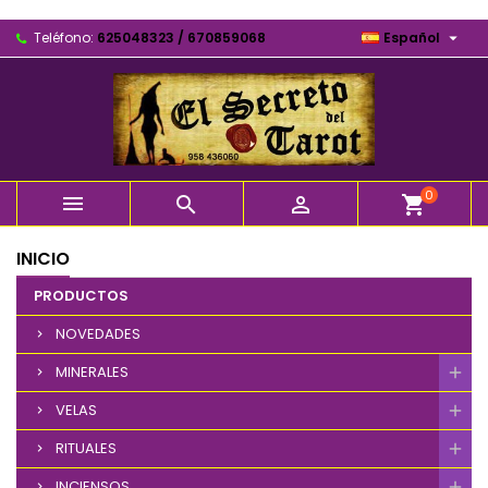

Teléfono:
625048323 / 670859068
Español
0



shopping_cart
INICIO
PRODUCTOS
NOVEDADES
MINERALES
VELAS
RITUALES
INCIENSOS