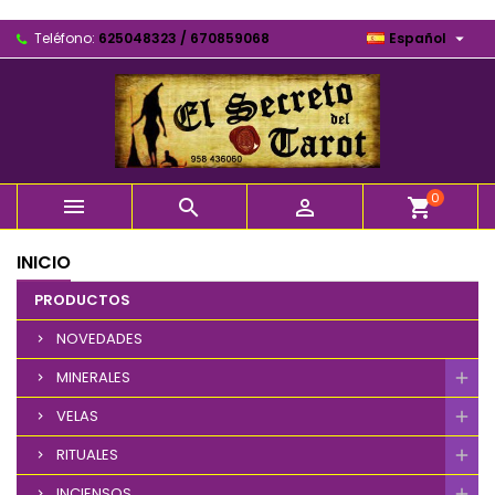

Teléfono:
625048323 / 670859068
Español
0



shopping_cart
INICIO
PRODUCTOS
NOVEDADES
MINERALES
VELAS
RITUALES
INCIENSOS