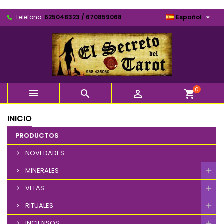

Teléfono:
625048323 / 670859068
Español
0



shopping_cart
INICIO
PRODUCTOS
NOVEDADES
MINERALES
VELAS
RITUALES
INCIENSOS