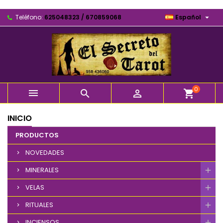

Teléfono:
625048323 / 670859068
Español
0



shopping_cart
INICIO
PRODUCTOS
NOVEDADES
MINERALES
VELAS
RITUALES
INCIENSOS