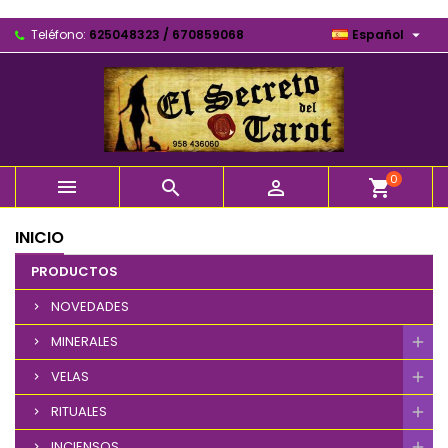

Teléfono:
625048323 / 670859068
Español
0



shopping_cart
INICIO
PRODUCTOS
NOVEDADES
MINERALES
VELAS
RITUALES
INCIENSOS