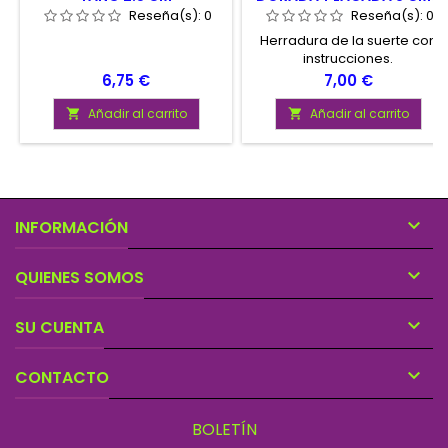
Reseña(s):
0
Reseña(s):
0
Herradura de la suerte con
instrucciones.
Precio
Precio
6,75 €
7,00 €
Añadir al carrito
Añadir al carrito



INFORMACIÓN

QUIENES SOMOS

SU CUENTA

CONTACTO
BOLETÍN