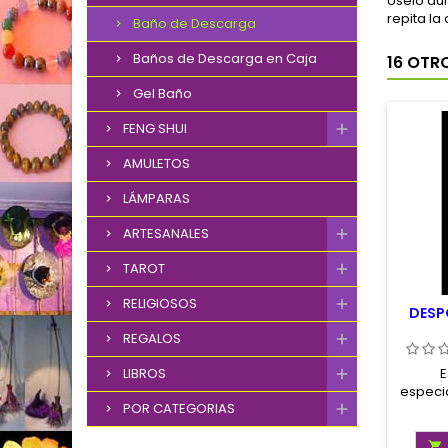
Úselo dur
repita la
Baño de Descarga
Baños de Descarga en Caja
16 OTR
Gel Baño
FENG SHUI
AMULETOS
LÁMPARAS
ARTESANALES
TAROT
RELIGIOSOS
DESP
REGALOS
LIBROS
E
especi
POR CATEGORIAS
para ref
am
