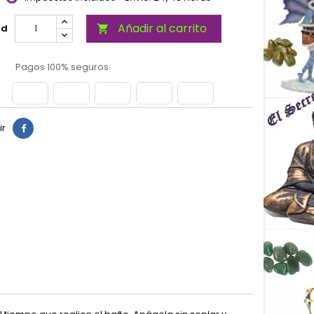
Añadir al carrito
ad

Pagos 100% seguros
ir