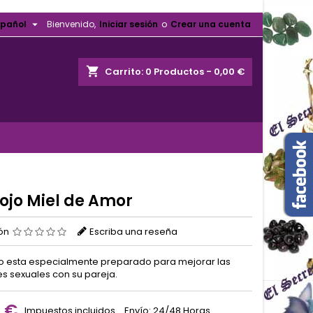

spañol
Bienvenido,
Iniciar sesión
o
Crear una cuenta
shopping_cart
Carrito:
0
Productos - 0,00 €
ojo Miel de Amor
ión
Escriba una reseña
o esta especialmente preparado para mejorar las
es sexuales con su pareja.
0 €
Impuestos incluidos
Envío: 24/48 Horas