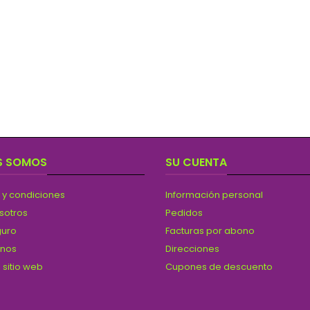
S SOMOS
SU CUENTA
 y condiciones
Información personal
sotros
Pedidos
guro
Facturas por abono
anos
Direcciones
 sitio web
Cupones de descuento