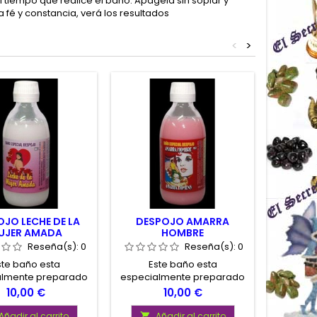
 tiempo que realice el baño. Apágela sin soplar y
 fé y constancia, verá los resultados
<
>
JO LECHE DE LA
DESPOJO AMARRA
DESP
UJER AMADA
HOMBRE
Reseña(s):
0
Reseña(s):
0
ste baño esta
Este baño esta
Es
almente preparado
especialmente preparado
especia
orar las relaciones
paraaumentar los efectos
para al
Precio
Precio
10,00 €
10,00 €
es con su pareja.
positivos en rituales de
toda 
amarre de parejas.
envidio
Añadir al carrito
Añadir al carrito
A

