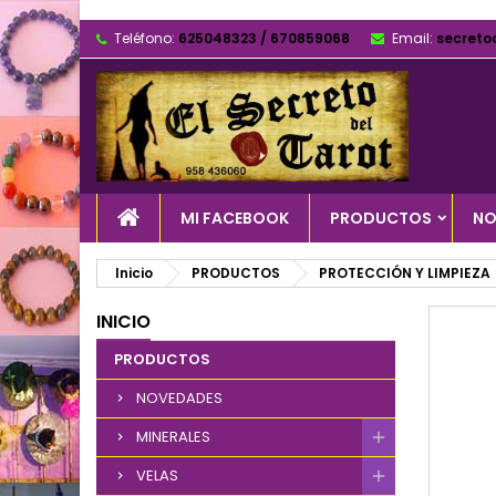
Teléfono:
625048323 / 670859068
Email:
secreto
MI FACEBOOK
PRODUCTOS
NO
Inicio
PRODUCTOS
PROTECCIÓN Y LIMPIEZA
INICIO
PRODUCTOS
NOVEDADES
MINERALES
VELAS