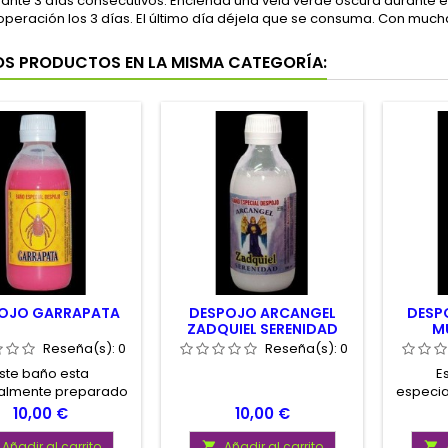
ante 3 días consecutivos. Encienda una vela verde oscura durante el
 operación los 3 días. El último día déjela que se consuma. Con mucha
OS PRODUCTOS EN LA MISMA CATEGORÍA:
OJO GARRAPATA
DESPOJO ARCANGEL
DESPO
ZADQUIEL SERENIDAD
M
Reseña(s):
0
Reseña(s):
0
ste baño esta
E
almente preparado
especi
orzar los rituales de
para mej
Precio
Precio
10,00 €
10,00 €
arre de pareja.
sexual
Añadir al carrito
Añadir al carrito

