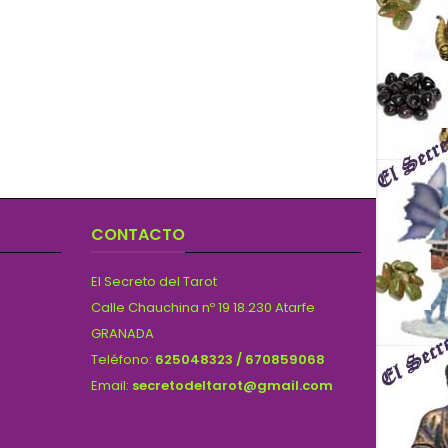
CONTACTO
El Secreto del Tarot
Calle Chauchina nº 19 18.230 Atarfe
GRANADA
Teléfono:
625048323 / 670859068
Email:
secretodeltarot@gmail.com