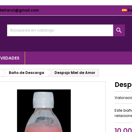
deltarot@gmail.com
E

VEDADES
Baño de Descarga
Despojo Miel de Amor
Desp
Valorac
Este bañ
relacion
10,0