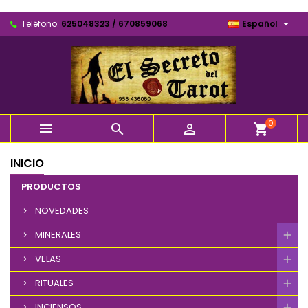

Teléfono:
625048323 / 670859068
Español
0



shopping_cart
INICIO
PRODUCTOS
NOVEDADES
MINERALES
VELAS
RITUALES
INCIENSOS