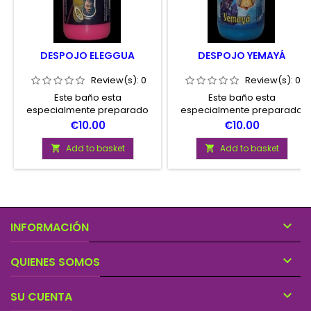
DESPOJO ELEGGUA
DESPOJO YEMAYÁ
Review(s):
0
Review(s):
0
Este baño esta
Este baño esta
especialmente preparado
especialmente preparado
para salir adelante de
para atraer a la persona
Price
Price
€10.00
€10.00
situaciones dificiles y
amada hacia nosotros.
complicadas.
Add to basket
Add to basket



INFORMACIÓN

QUIENES SOMOS

SU CUENTA