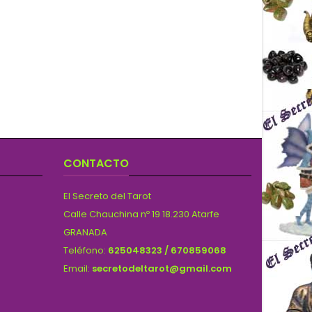
CONTACTO
El Secreto del Tarot
Calle Chauchina nº 19 18.230 Atarfe
GRANADA
Teléfono:
625048323 / 670859068
Email:
secretodeltarot@gmail.com