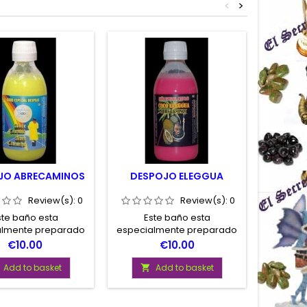
<
>
JO ABRECAMINOS
DESPOJO ELEGGUA
DES
Review(s):
0
Review(s):
0
ste baño esta
Este baño esta
Es
almente preparado
especialmente preparado
especia
ir de situaciones de
para salir adelante de
para a
Price
Price
€10.00
€10.00
dificilies, laborales,
situaciones dificiles y
entorn
s, de pareja, etc..
complicadas.
ascendi
Add to basket
Add to basket


su l