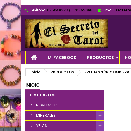
Teléfono:
625048323 / 670859068
Email:
secreto
MI FACEBOOK
PRODUCTOS
NO
Inicio
PRODUCTOS
PROTECCIÓN Y LIMPIEZA
INICIO
PRODUCTOS
NOVEDADES
MINERALES
VELAS