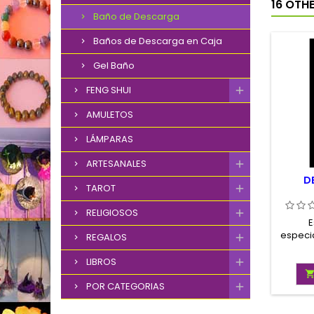
16 OTH
Baño de Descarga
Baños de Descarga en Caja
Gel Baño
FENG SHUI
AMULETOS
LÁMPARAS
ARTESANALES
D
TAROT
RELIGIOSOS
E
especi
REGALOS
para a
sex
LIBROS
relacio
POR CATEGORIAS