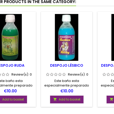
ER PRODUCTS IN THE SAME CATEGORY:
ESPOJO RUDA
DESPOJO LÉSBICO
DESPO
Review(s):
0
Review(s):
0
ste baño esta
Este baño esta
E
almente preparado
especialmente preparado
especi
umentar su apetito
para mejorar las relaciones
para sal
Price
Price
€10.00
€10.00
ual y mejorar las
sexuales con su pareja.
bloque, 
nes sexuales con su
sociale
Add to basket
Add to basket



pareja.