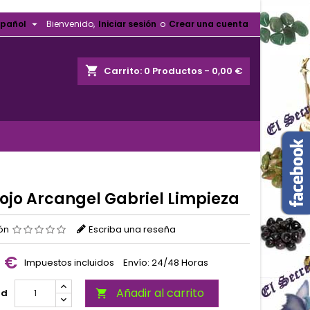

spañol
Bienvenido,
Iniciar sesión
o
Crear una cuenta
shopping_cart
Carrito:
0
Productos - 0,00 €
ojo Arcangel Gabriel Limpieza
ión
Escriba una reseña
0 €
Impuestos incluidos
Envío: 24/48 Horas
Añadir al carrito
ad
