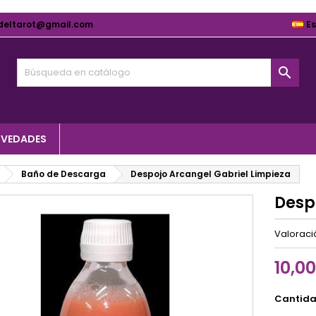
deltarot@gmail.com
E

VEDADES
Baño de Descarga
Despojo Arcangel Gabriel Limpieza
Desp
Valorac
10,0
Cantid