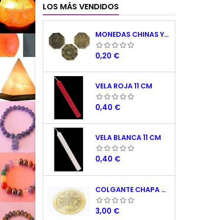
LOS MÁS VENDIDOS
MONEDAS CHINAS YING YANG
Precio
0,20 €
VELA ROJA 11 CM
Precio
0,40 €
VELA BLANCA 11 CM
Precio
0,40 €
COLGANTE CHAPA NACAR TETRAGRAMATON 5 CM
Precio
3,00 €