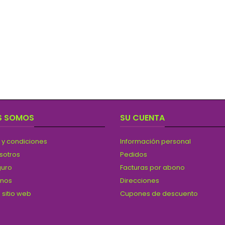
S SOMOS
SU CUENTA
 y condiciones
Información personal
sotros
Pedidos
guro
Facturas por abono
anos
Direcciones
 sitio web
Cupones de descuento