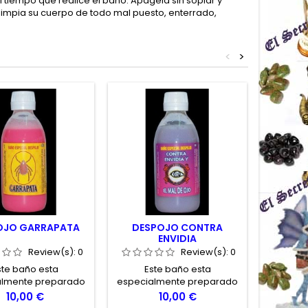
 tiempo que realice el baño. Apágela sin soplar y
o limpia su cuerpo de todo mal puesto, enterrado,
<
>
OJO GARRAPATA
DESPOJO CONTRA
DESP
ENVIDIA
Review(s):
0
Review(s):
0
ste baño esta
Este baño esta
Es
almente preparado
especialmente preparado
especia
orzar los rituales de
para limpiarle de la
para at
Price
Price
10,00 €
10,00 €
rre de pareja.
negatividad de personas
amada 