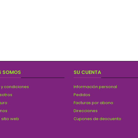
S SOMOS
SU CUENTA
 y condiciones
Información personal
sotros
Pedidos
guro
Facturas por abono
anos
Direcciones
 sitio web
Cupones de descuento