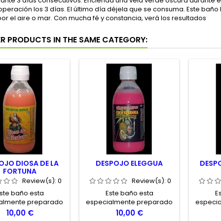
ante 3 días consecutivos. Encienda una vela verde oscura durante el
 operación los 3 días. El último día déjela que se consuma. Este bañ
r el aire o mar. Con mucha fé y constancia, verá los resultados
ER PRODUCTS IN THE SAME CATEGORY:
OJO DIOSA DE LA
DESPOJO ELEGGUA
DESP
FORTUNA
Review(s):
0
Review(s):
0
ste baño esta
Este baño esta
E
almente preparado
especialmente preparado
especi
atraer hacia Vd. la
para salir adelante de
para ref
Price
Price
10,00 €
10,00 €
rte y la Fortuna.
situaciones dificiles y
ama