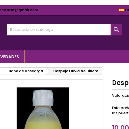
deltarot@gmail.com
E

VEDADES
Baño de Descarga
Despojo Lluvia de Dinero
Despo
Valorac
Este bañ
las puert
10,0