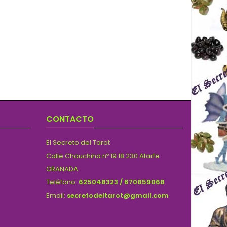
CONTACTO
El Secreto del Tarot
Calle Chauchina nº 19 18.230 Atarfe
GRANADA
Teléfono:
625048323 / 670859068
Email:
secretodeltarot@gmail.com