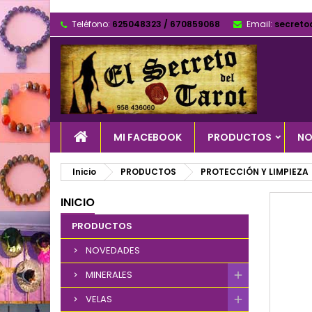
Teléfono:
625048323 / 670859068
Email:
secreto
MI FACEBOOK
PRODUCTOS
NO
Inicio
PRODUCTOS
PROTECCIÓN Y LIMPIEZA
INICIO
PRODUCTOS
NOVEDADES
MINERALES
VELAS