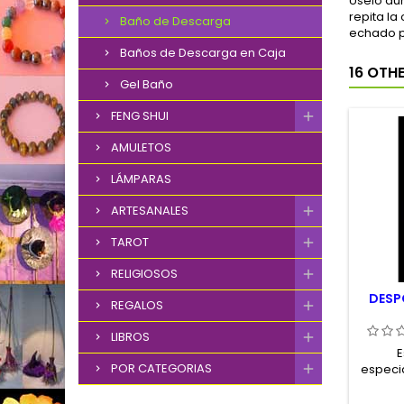
Úselo dur
repita la
Baño de Descarga
echado po
Baños de Descarga en Caja
16 OTH
Gel Baño
FENG SHUI
AMULETOS
LÁMPARAS
ARTESANALES
TAROT
RELIGIOSOS
DESP
REGALOS
LIBROS
E
POR CATEGORIAS
especi
para 
Sue