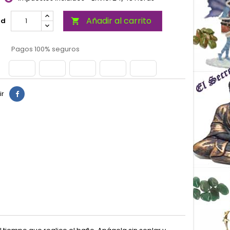
Añadir al carrito
ad

Pagos 100% seguros
ir