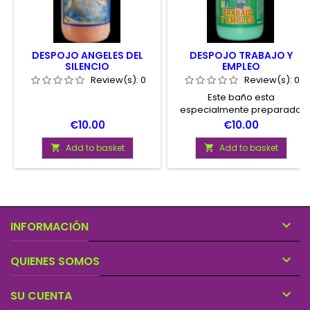
DESPOJO ANGELES DEL
DESPOJO TRABAJO Y
SILENCIO
EMPLEO
Review(s):
0
Review(s):
0
Este baño esta
especialmente preparado
para mejorar nuestra vida
Price
Price
€10.00
€10.00
laboral, conseguir mejor
trabajo, etc.
Add to basket
Add to basket



INFORMACIÓN

QUIENES SOMOS

SU CUENTA