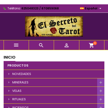

Teléfono:
625048323 / 670859068
Español
0



shopping_cart
INICIO
PRODUCTOS
NOVEDADES
MINERALES
VELAS
RITUALES
INCIENSOS