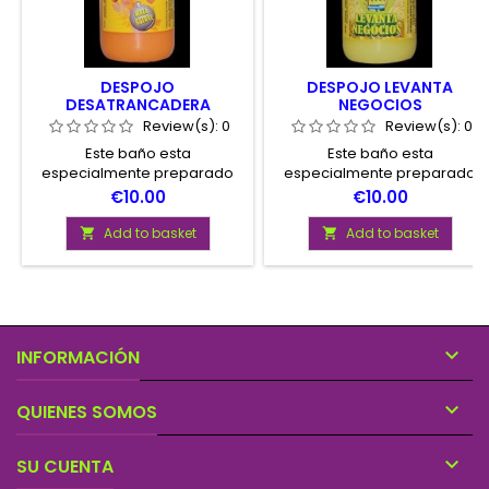
DESPOJO
DESPOJO LEVANTA
DESATRANCADERA
NEGOCIOS
Review(s):
0
Review(s):
0
Este baño esta
Este baño esta
especialmente preparado
especialmente preparado
paraayudarnos a salir
para mejorar las ventas en
Price
Price
€10.00
€10.00
adelante de situaciones
su negocio, asi como crear
dificeles, laborales, sociales,
armonian entre el personal.
Add to basket
Add to basket


economicas y de pareja.

INFORMACIÓN

QUIENES SOMOS

SU CUENTA