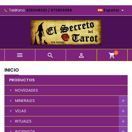

Teléfono:
625048323 / 670859068
Español
0



shopping_cart
INICIO
PRODUCTOS
NOVEDADES
MINERALES
VELAS
RITUALES
INCIENSOS