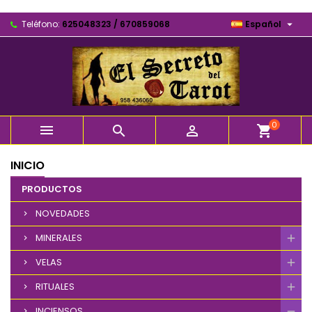

Teléfono:
625048323 / 670859068
Español
0



shopping_cart
INICIO
PRODUCTOS
NOVEDADES
MINERALES
VELAS
RITUALES
INCIENSOS