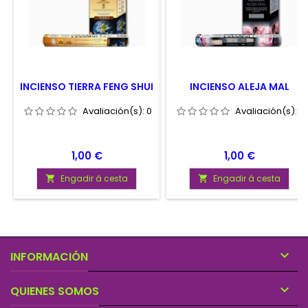
INCIENSO TIERRA FENG SHUI
INCIENSO ALEJA MAL
Avaliación(s):
0
Avaliación(s):
0
Prezo
Prezo
1,00 €
1,00 €
Engadir á cesta
Engadir á cesta



INFORMACIÓN

QUIENES SOMOS