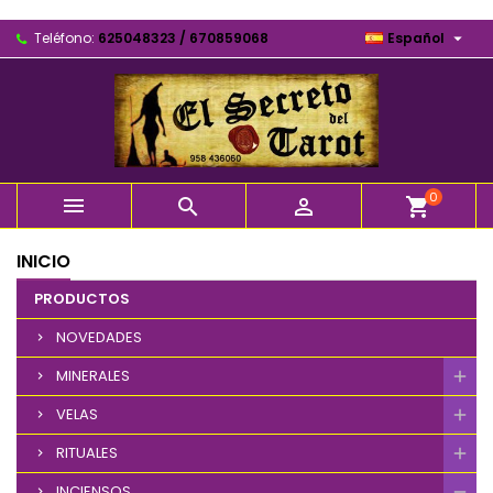

Teléfono:
625048323 / 670859068
Español
0



shopping_cart
INICIO
PRODUCTOS
NOVEDADES
MINERALES
VELAS
RITUALES
INCIENSOS