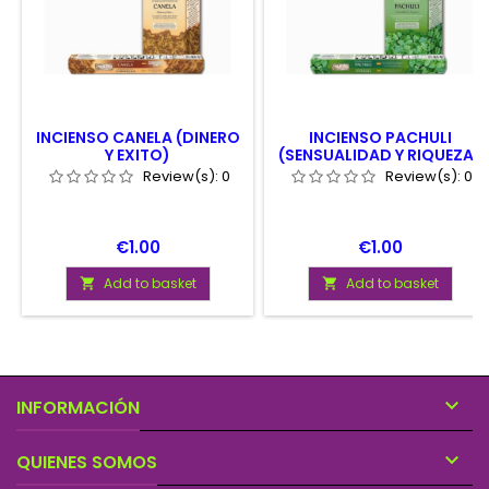
INCIENSO CANELA (DINERO
INCIENSO PACHULI
Y EXITO)
(SENSUALIDAD Y RIQUEZA)
Review(s):
0
Review(s):
0
Price
Price
€1.00
€1.00
Add to basket
Add to basket



INFORMACIÓN

QUIENES SOMOS