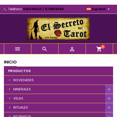

Teléfono:
625048323 / 670859068
Español
0



shopping_cart
INICIO
PRODUCTOS
NOVEDADES
MINERALES
VELAS
RITUALES
INCIENSOS