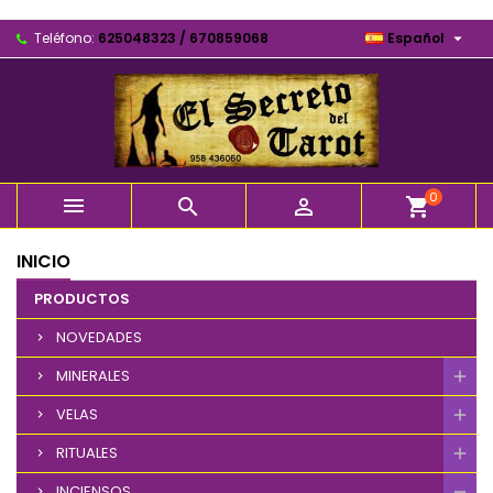

Teléfono:
625048323 / 670859068
Español
0



shopping_cart
INICIO
PRODUCTOS
NOVEDADES
MINERALES
VELAS
RITUALES
INCIENSOS