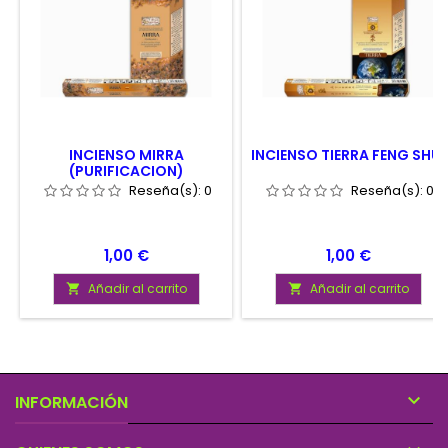
INCIENSO MIRRA
INCIENSO TIERRA FENG SHUI
(PURIFICACION)
Reseña(s):
0
Reseña(s):
0
Precio
Precio
1,00 €
1,00 €
Añadir al carrito
Añadir al carrito



INFORMACIÓN