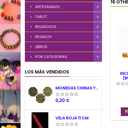
16 OTH
ARTESANALES
TAROT
RELIGIOSOS
REGALOS
LIBROS
POR CATEGORIAS
LOS MÁS VENDIDOS
INC
(B
P
MONEDAS CHINAS YING YANG
Precio
0,20 €
VELA ROJA 11 CM