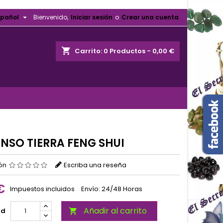

spañol
Bienvenido,
Iniciar sesión
o
Crear una cuenta
shopping_cart
Carrito:
0
Productos - 0,00 €
ENSO TIERRA FENG SHUI
ión
Escriba una reseña
€
Impuestos incluidos
Envío: 24/48 Horas
Añadir al carrito
ad
