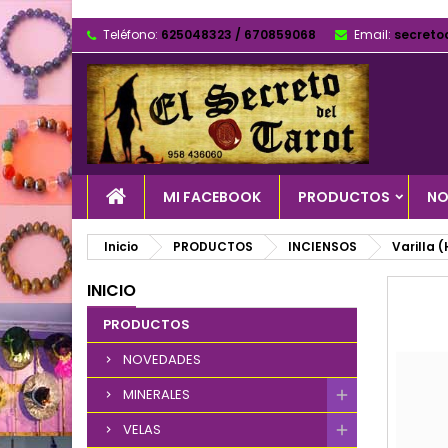
Teléfono:
625048323 / 670859068
Email:
secreto
MI FACEBOOK
PRODUCTOS
NO
Inicio
PRODUCTOS
INCIENSOS
Varilla 
INICIO
PRODUCTOS
NOVEDADES
MINERALES
VELAS