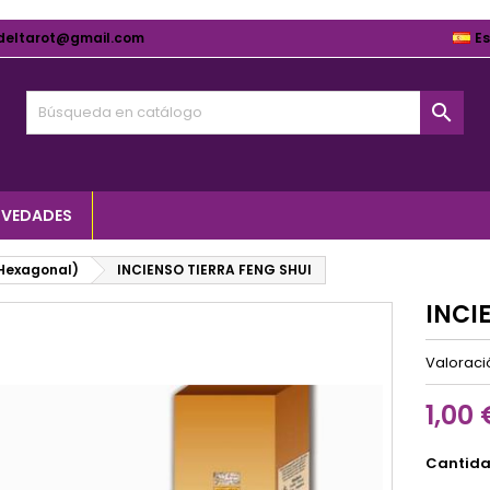
deltarot@gmail.com
E

VEDADES
(Hexagonal)
INCIENSO TIERRA FENG SHUI
INCI
Valorac
1,00 
Cantid