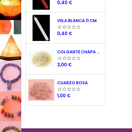
Precio
0,40 €
VELA BLANCA 11 CM
Precio
0,40 €
COLGANTE CHAPA NACAR TETRAGRAMATON 5 CM
Precio
3,00 €
CUARZO ROSA
Precio
1,00 €