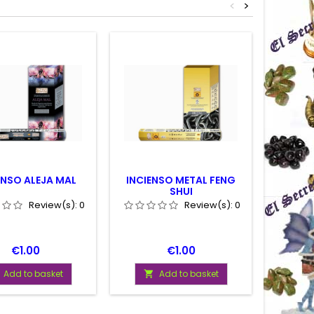
<
>
ENSO ALEJA MAL
INCIENSO METAL FENG
INCIE
SHUI
Review(s):
0
Review(s):
0
Price
Price
€1.00
€1.00
Add to basket
Add to basket

