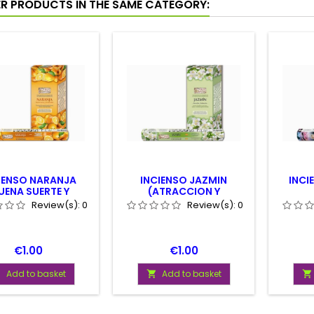
ER PRODUCTS IN THE SAME CATEGORY:
IENSO NARANJA
INCIENSO JAZMIN
INCI
UENA SUERTE Y
(ATRACCION Y
ROSPERIDAD)
SEDUCCIÓN)
Review(s):
0
Review(s):
0
Price
Price
€1.00
€1.00
Add to basket
Add to basket


