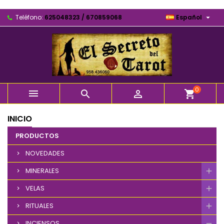

Teléfono:
625048323 / 670859068
Español
0



shopping_cart
INICIO
PRODUCTOS
NOVEDADES
MINERALES
VELAS
RITUALES
INCIENSOS