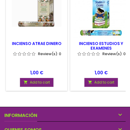
INCIENSO ATRAE DINERO
INCIENSO ESTUDIOS Y
EXAMENES
Review(s):
0
Review(s):
0
Price
Price
1,00 €
1,00 €
Add to cart
Add to cart



INFORMACIÓN

QUIENES SOMOS